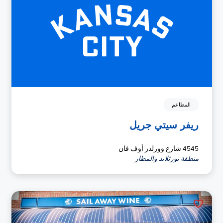
المطاعم
ريفر سيتي جريل
4545 شارع وورلدز أوف فان
منطقة نورثلاند والمطار