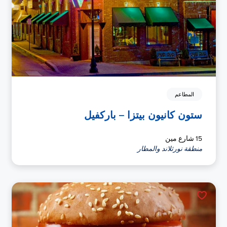
المطاعم
ستون كانيون بيتزا – باركفيل
15 شارع مين
منطقة نورثلاند والمطار