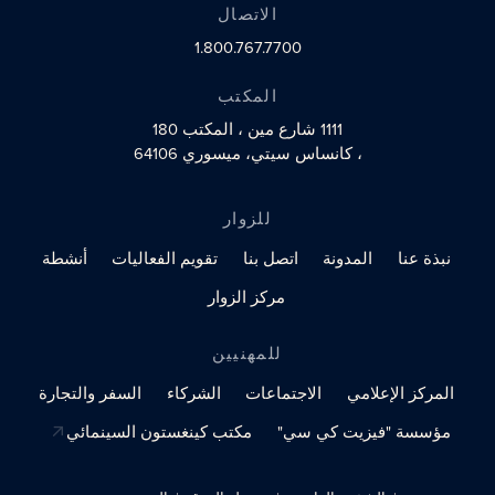
الاتصال
1.800.767.7700
المكتب
1111 شارع مين
، المكتب 180
، كانساس سيتي، ميسوري 64106
للزوار
نبذة عنا
المدونة
اتصل بنا
تقويم الفعاليات
أنشطة
مركز الزوار
للمهنيين
المركز الإعلامي
الاجتماعات
الشركاء
السفر والتجارة
مؤسسة "فيزيت كي سي"
مكتب كينغستون السينمائي