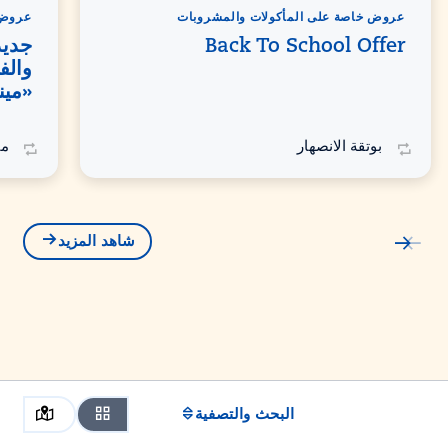
عروض خاصة على المأكولات والمشروبات
عروض 
Back To School Offer
جديد
والف
«مي
بوتقة الانصهار
مي
شاهد المزيد
البحث والتصفية