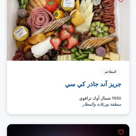
المطاعم
جريز آند جاذر كي سي
7650 شمال أوك ترافوي
منطقة نورثلاند والمطار