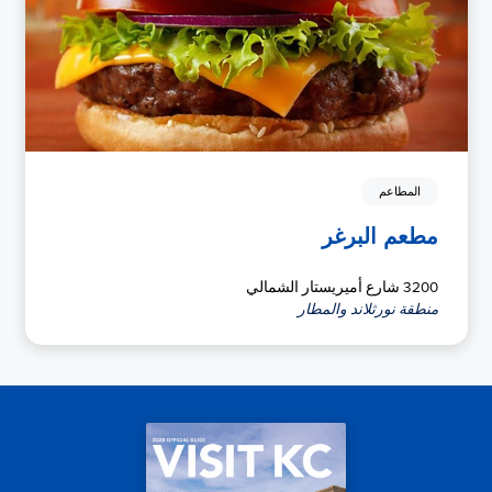
المطاعم
مطعم البرغر
3200 شارع أميريستار الشمالي
منطقة نورثلاند والمطار