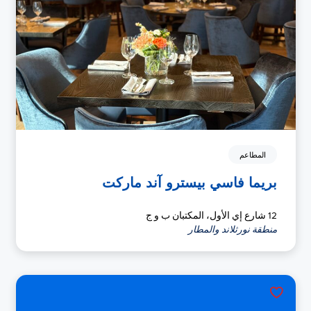
المطاعم
بريما فاسي بيسترو آند ماركت
12 شارع إي الأول، المكتبان ب و ج
منطقة نورثلاند والمطار