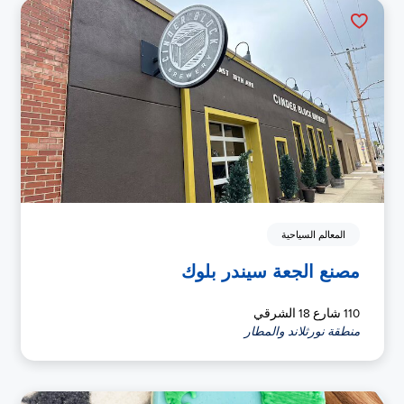
المعالم السياحية
مصنع الجعة سيندر بلوك
110 شارع 18 الشرقي
منطقة نورثلاند والمطار