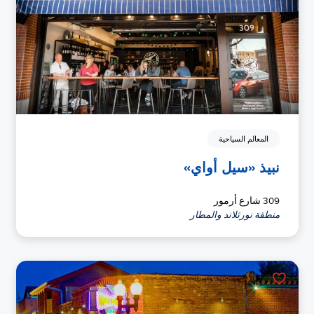
المعالم السياحية
نبيذ «سيل أواي»
309 شارع أرمور
منطقة نورثلاند والمطار