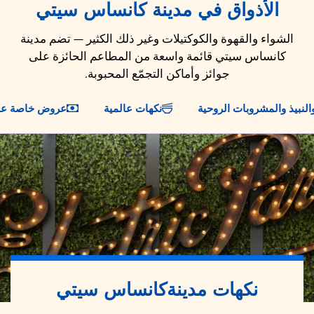
الأذواق في مدينة كانساس سيتي
الشواء والقهوة والكوكتيلات وغير ذلك الكثير — تضم مدينة
كانساس سيتي قائمة واسعة من المطاعم الحائزة على
جوائز وأماكن التجمّع المحبوبة.
والنبيذ والمشروبات الروحية
نكهات عالمية
عروض خاصة على
نكهات مدينة
كانساس سيتي