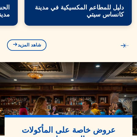
دليل للمطاعم المكسيكية في مدينة
الحس
كانساس سيتي
مدين
شاهد المزيد
عروض خاصة على المأكولات