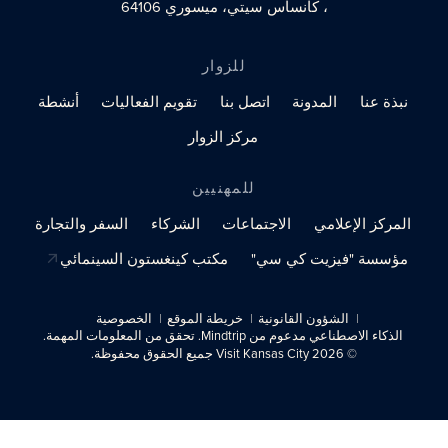
، كانساس سيتي، ميسوري 64106
للزوار
نبذة عنا
المدونة
اتصل بنا
تقويم الفعاليات
أنشطة
مركز الزوار
للمهنيين
المركز الإعلامي
الاجتماعات
الشركاء
السفر والتجارة
مؤسسة "فيزيت كي سي"
مكتب كينغستون السينمائي
الشؤون القانونية
خريطة الموقع
الخصوصية
الذكاء الاصطناعي مدعوم من Mindtrip. تحقق من المعلومات المهمة.
© 2026 Visit Kansas City جميع الحقوق محفوظة.