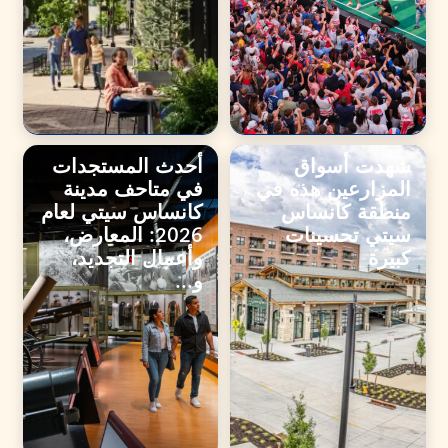
شهدت أسواق
أحدث المستجدات
المزارعين هذه في
في متاحف مدينة
منطقة كانساس
كانساس سيتي لعام
سيتي تحسينات
2026: المعارض،
كبيرة
وأعمال التجديد،
و...