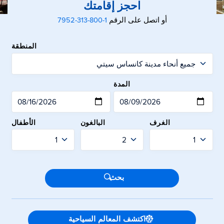
احجز إقامتك
أو اتصل على الرقم
1-800-313-7952
المنطقة
الخر
المدة
الغرف
البالغون
الأطفال
إرسال
بحث
اكتشف المعالم السياحية