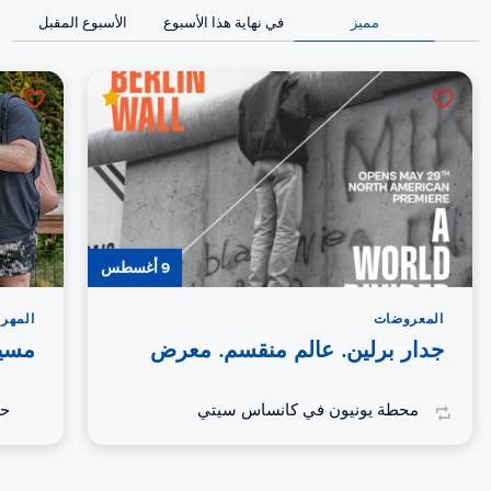
مميز
في نهاية هذا الأسبوع
الأسبوع المقبل
9 أغسطس
المعروضات
المهرج
جدار برلين. عالم منقسم. معرض
مسير
محطة يونيون في كانساس سيتي
حد