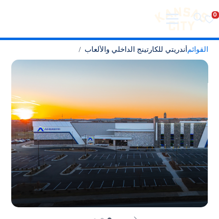
تفضل بزيارة مدينة كانساس سيتي
لانتقال إلى المحتوى
القوائم
أندريتي للكارتينج الداخلي والألعاب