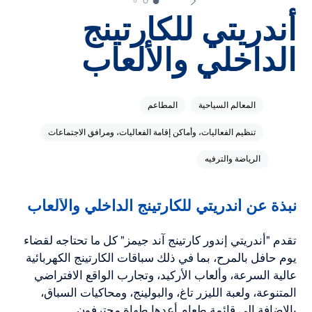
أندريتي للكارتينج
الداخلي والألعاب
المعالم السياحية
المطاعم
تنظيم الفعاليات، وأماكن إقامة الفعاليات، ومرافق الاجتماعات
الرياضة والترفيه
نبذة عن أندريتي للكارتينج الداخلي والألعاب
تقدم "أندريتي إندور كارتينج آند جيمز" كل ما تحتاجه لقضاء
يوم حافل بالمرح، بما في ذلك سباقات الكارتينج الكهربائية
عالية السرعة، وألعاب الأركيد، وتجارب الواقع الافتراضي
المتنوعة، ولعبة الليزر تاغ، والبولينج، ومحاكيات السباق،
بالإضافة إلى قائمة طعام أعدها طهاة محترفون.