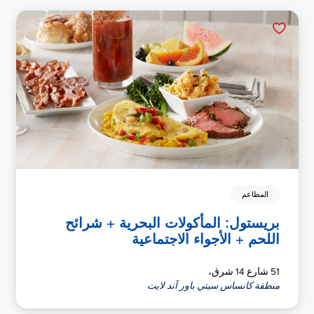
المطاعم
بريستول: المأكولات البحرية + شرائح
اللحم + الأجواء الاجتماعية
51 شارع 14 شرق،
منطقة كانساس سيتي باور آند لايت