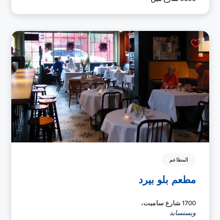
المطاعم
مطعم بلو بيرد
1700 شارع ساميت،
ويستسايد