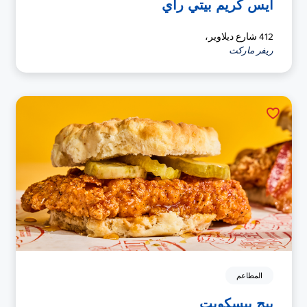
آيس كريم بيتي راي
412 شارع ديلاوير،
ريفر ماركت
المطاعم
بيج بيسكويت