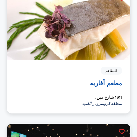
المطاعم
مطعم أفاريه
1911 شارع مين،
منطقة كروسرودز الفنية