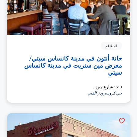
المطاعم
حانة أنتون في مدينة كانساس سيتي/
معرض مين ستريت في مدينة كانساس
سيتي
1610 شارع مين،
حي كروسرودز الفني