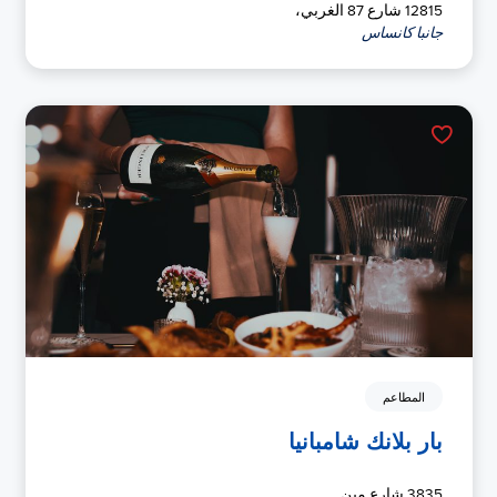
12815 شارع 87 الغربي،
جانبا كانساس
المطاعم
بار بلانك شامبانيا
3835 شارع مين