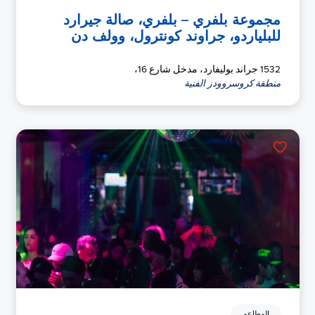
مجموعة بلفري – بلفري، صالة جيرارد
للبلياردو، جراوند كونترول، وولف دن
1532 جراند بوليفارد، مدخل شارع 16،
منطقة كروسروودز الفنية
المطاعم