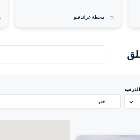
محطة غراندفيو
لق
لترفيه
- اختر -