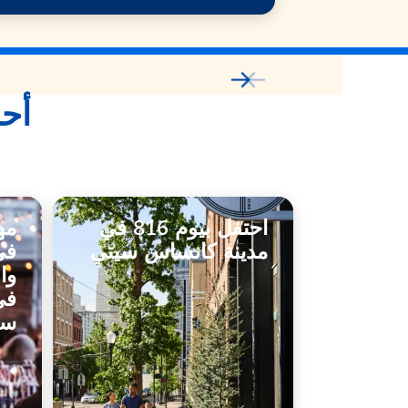
أحد
احتفل بيوم 816 في
مه
مدينة كانساس سيتي
في
وا
في
سي