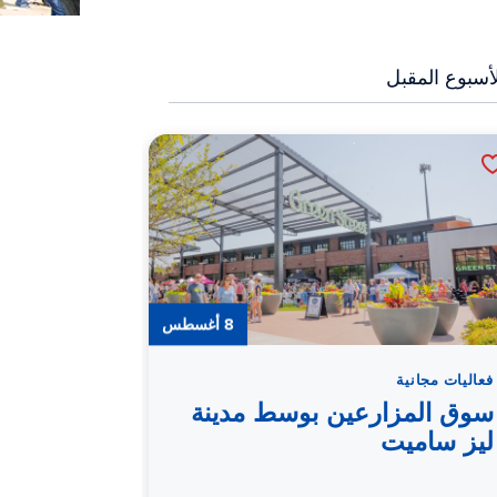
أسبوع المقبل
8 أغسطس
فعاليات مجانية
الحفلات الموس
سوق المزارعين بوسط مدينة
إلتون دان
ليز ساميت
حفل تكري