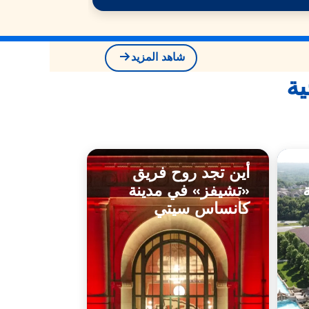
شاهد المزيد
ية
أين تجد روح فريق
«تشيفز» في مدينة
كانساس سيتي