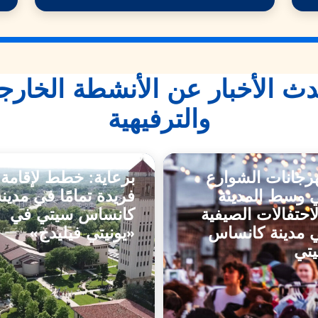
ث الأخبار عن الأنشطة الخارج
والترفيهية
رجانات الشوارع
برعاية: خطط لإقامة
 وسط المدينة
فريدة تمامًا في مدينة
لاحتفالات الصيفية
كانساس سيتي في
 مدينة كانساس
«يونيتي فيليدج»
تي