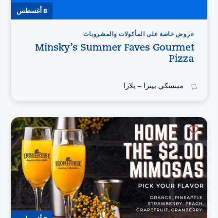
8 أغسطس
عروض خاصة على المأكولات والمشروبات
Minsky’s Summer Faves Gourmet
Pizza
مينسكي بيتزا – بلازا