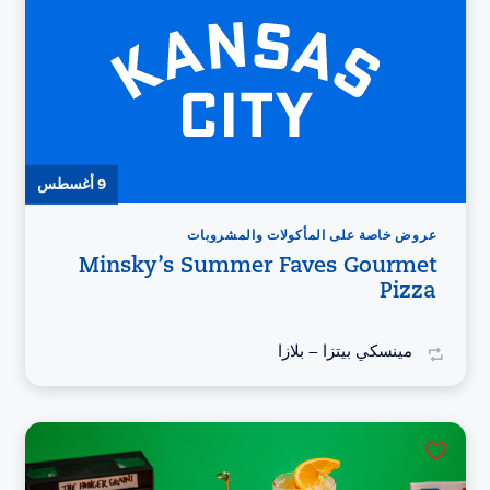
9 أغسطس
عروض خاصة على المأكولات والمشروبات
Minsky’s Summer Faves Gourmet
Pizza
مينسكي بيتزا – بلازا