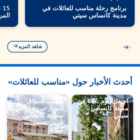
برنامج رحلة مناسب للعائلات في
5
مدينة كانساس سيتي
المر
شاهد المزيد
أحدث الأخبار حول «مناسب للعائلات»
احتفل بيوم 816 في
شهدت أسواق
مدينة كانساس
المزارعين هذه في
سيتي
منطقة كانساس
سيتي تحسينات
كبيرة