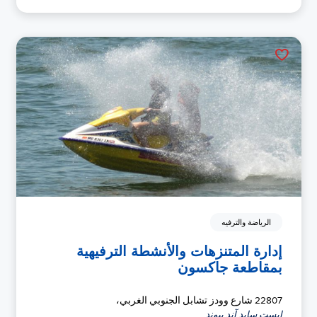
الرياضة والترفيه
إدارة المتنزهات والأنشطة الترفيهية
بمقاطعة جاكسون
22807 شارع وودز تشابل الجنوبي الغربي،
إيست سايد آند بيوند