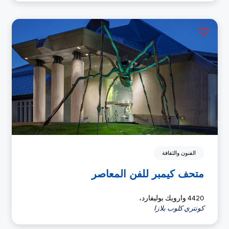
الفنون والثقافة
متحف كيمبر للفن المعاصر
4420 وارويك بوليفارد،
كونتري كلوب بلازا