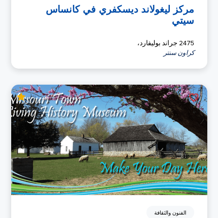
مركز ليغولاند ديسكفري في كانساس
سيتي
2475 جراند بوليفارد،
كراون سنتر
الفنون والثقافة