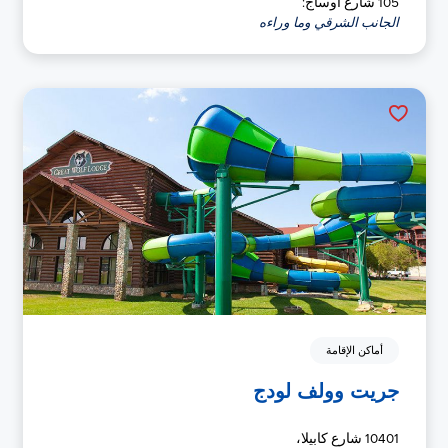
105 شارع أوساج:
الجانب الشرقي وما وراءه
أماكن الإقامة
جريت وولف لودج
10401 شارع كابيلا،