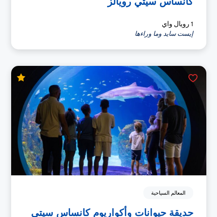
كانساس سيتي رويالز
1 رويال واي
إيست سايد وما وراءها
المعالم السياحية
حديقة حيوانات وأكواريوم كانساس سيتي