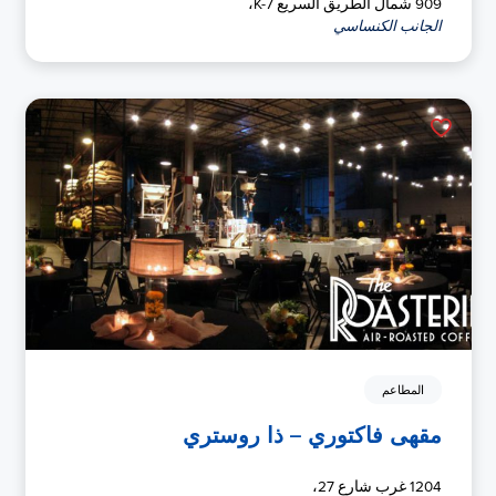
909 شمال الطريق السريع K-7،
الجانب الكنساسي
المطاعم
مقهى فاكتوري – ذا روستري
1204 غرب شارع 27،