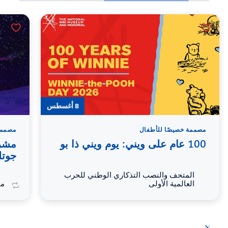
8 أغسطس
مصممة خصيصًا للأطفال
مصممة
100 عام على ويني: يوم ويني ذا بو
جوتل
المتحف والنصب التذكاري الوطني للحرب
العالمية الأولى
مح