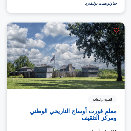
ساوثويست بوليفارد
الفنون والثقافة
معلم فورت أوساج التاريخي الوطني
ومركز التثقيف