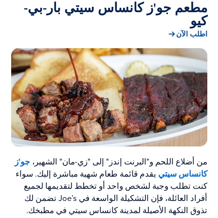
مطعم جو'ز كانساس سيتي بار-بي-
كيو
اطلب الآن
من أضلاع اللحم و"البرنت إندز" إلى "زي-مان" الشهير،
جو'ز
كانساس سيتي
يقدم قائمة طعام شهية مباشرة إليك. سواء
كنت تطلب وجبة لشخص واحد أو تخطط لتقديمها لجميع
أفراد العائلة، فإن التشكيلة الواسعة في Joe’s تضمن لك
تذوق النكهة الأصيلة لمدينة كانساس سيتي في مطبخك.