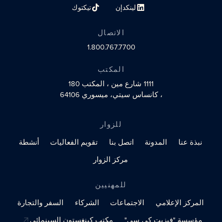
لينكدإن
تيكتوك
رابط الملف الشخصي على مواقع التواصل الاجتماعي
رابط الملف الشخصي على مواقع التو
الاتصال
1.800.767.7700
المكتب
1111 شارع مين
، المكتب 180
، كانساس سيتي، ميسوري 64106
للزوار
نبذة عنا
المدونة
اتصل بنا
تقويم الفعاليات
أنشطة
مركز الزوار
للمهنيين
المركز الإعلامي
الاجتماعات
الشركاء
السفر والتجارة
مؤسسة "فيزيت كي سي"
مكتب كينغستون السينمائي