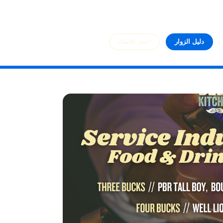
دليل الزوار
احجز إقامتك