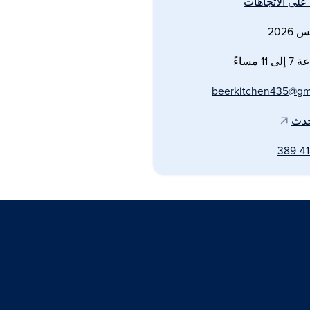
لى الاتجاهات
1 مساءً
beerkitchen435@gm
حدث