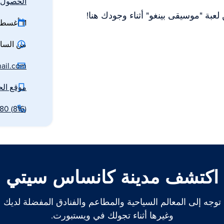
الحصول ع
عبة "موسيقى بينغو" أثناء وجودك هنا!
11 أغسطس 2026
من الساعة 7 إلى 1
ail.com
موقع ال
(816) 389-4180
اكتشف مدينة كانساس سيتي
توجه إلى المعالم السياحية والمطاعم والفنادق المفضلة لديك
وغيرها أثناء تجولك في ويستبورت.