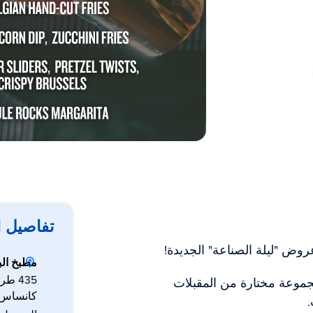
تفاصيل 
عروض "ليلة الصناعة" الجديدة!
مطبخ الب
435 طريق ويستبورت
متع بمجموعة مختارة من المقبلات
كانساس س