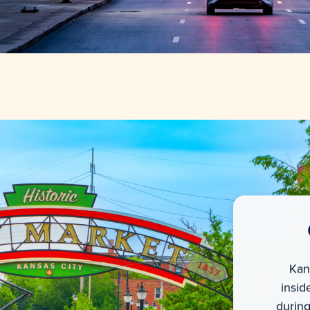
Kans
insid
during