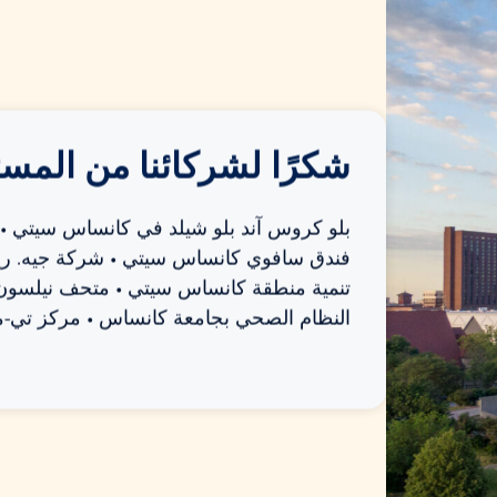
شكرًا لشركائنا من المس
بلو كروس آند بلو شيلد في كانساس سيتي • ك
فندق سافوي كانساس سيتي • شركة جيه. ريج
تنمية منطقة كانساس سيتي • متحف نيلسون-أ
النظام الصحي بجامعة كانساس • مركز تي-م