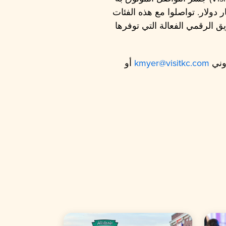
ار المنطقة والمشاركين في المؤتمرات — وهي صناعة محلية تبلغ قيمتها 5.5 مليار دولار. تواصلوا مع هذه الفئات
ق الرقمي الفعالة التي توفرها
روني
kmyer@visitkc.com
أو