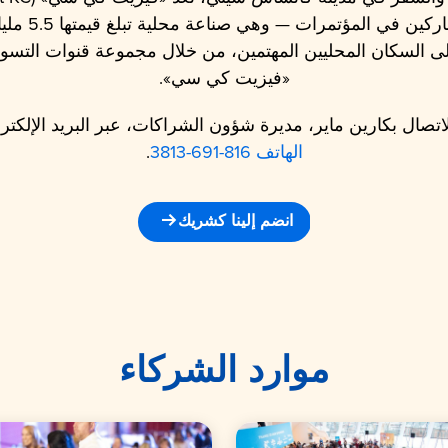
بينكم وبين زو
لى السكان المحليين المهتمين، من خلال مجموعة قنوات التسوي
«فيزيت كي سي».
تصال بكارين ماير، مديرة شؤون الشراكات، عبر البريد الإلكت
الهاتف 816-691-3813
.
انضم إلينا كشريك
موارد الشركاء