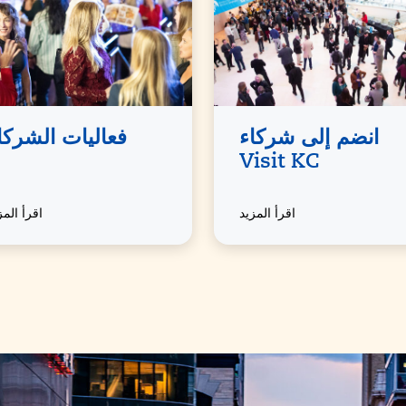
انضم إلى شركاء
فعاليات الشركا
Visit KC
اقرأ المزيد
اقرأ المز