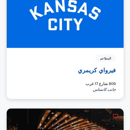
المطاعم
فيرواي كريمري
809 شارع 17 غرب
جانب كانساس