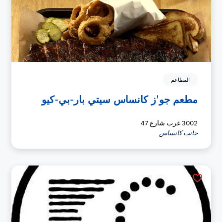
المطاعم
مطعم جو'ز كانساس سيتي بار-بي-كيو
3002 غرب شارع 47
جانب كانساس