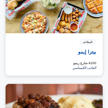
المطاعم
بيتزا إيمو
4200 شارع رينبو
الجانب الكنساسي