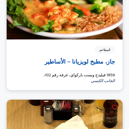
المطاعم
جاز، مطبخ لويزيانا – الأساطير
1859 فيليدج ويست باركواي، غرفة رقم 102،
الجانب الكنسي