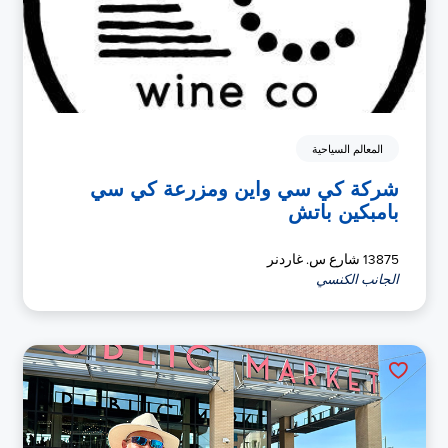
المعالم السياحية
شركة كي سي واين ومزرعة كي سي
بامبكين باتش
13875 شارع س. غاردنر
الجانب الكنسي