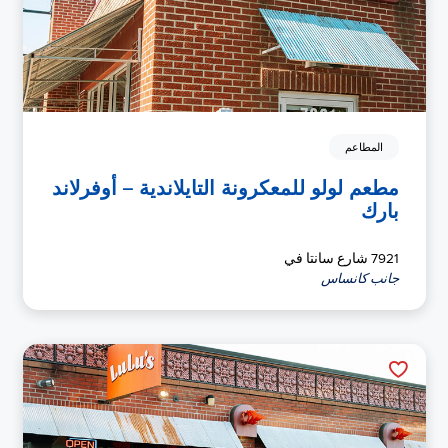
المطاعم
مطعم لولو للمعكرونة التايلاندية – أوفرلاند
بارك
7921 شارع سانتا في
جانب كانساس