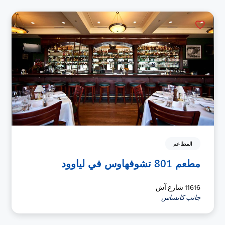
المطاعم
مطعم 801 تشوفهاوس في لياوود
11616 شارع آش
جانب كانساس