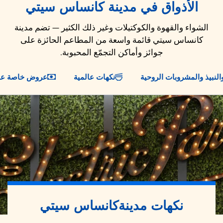
الأذواق في مدينة كانساس سيتي
الشواء والقهوة والكوكتيلات وغير ذلك الكثير — تضم مدينة
كانساس سيتي قائمة واسعة من المطاعم الحائزة على
جوائز وأماكن التجمّع المحبوبة.
والنبيذ والمشروبات الروحية
نكهات عالمية
عروض خاصة على
نكهات مدينة
كانساس سيتي