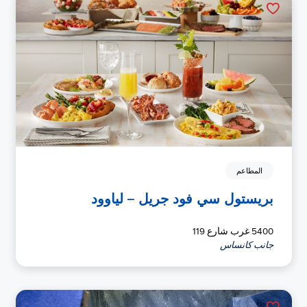
المطاعم
بريستول سي فود جريل – لياوود
5400 غرب شارع 119
جانب كانساس