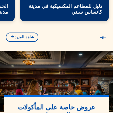
دليل للمطاعم المكسيكية في مدينة
الحس
كانساس سيتي
مدين
شاهد المزيد
عروض خاصة على المأكولات