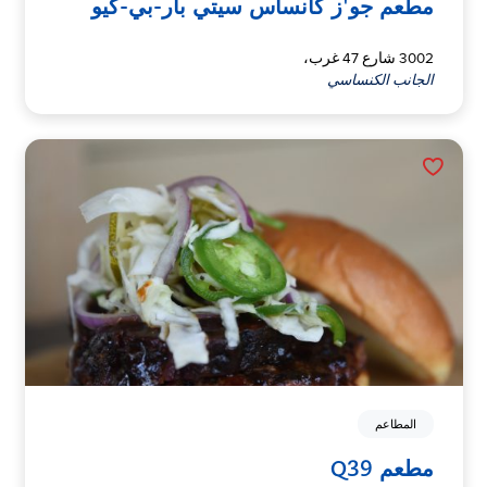
مطعم جو'ز كانساس سيتي بار-بي-كيو
3002 شارع 47 غرب،
الجانب الكنساسي
المطاعم
مطعم Q39