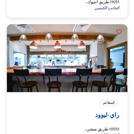
11051 طريق أنتيوك،
الجانب الكنسي
المطاعم
راي-ليوود
10551 طريق ميشن،