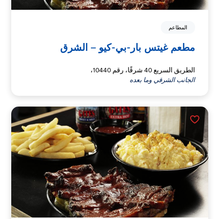
المطاعم
مطعم غيتس بار-بي-كيو – الشرق
الطريق السريع 40 شرقًا، رقم 10440،
الجانب الشرقي وما بعده