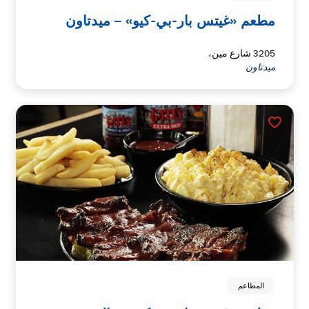
مطعم «غيتس بار-بي-كيو» – ميدتاون
3205 شارع مين،
ميدتاون
المطاعم