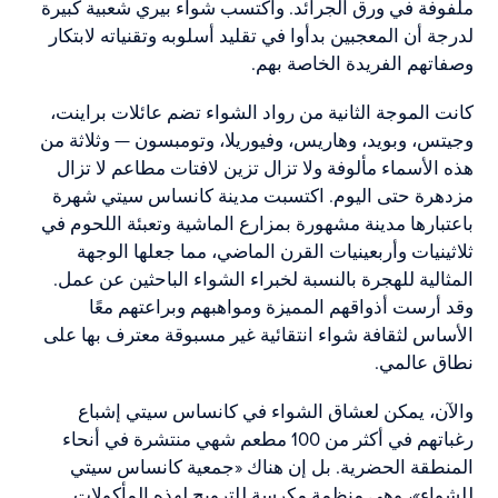
ملفوفة في ورق الجرائد. واكتسب شواء بيري شعبية كبيرة
لدرجة أن المعجبين بدأوا في تقليد أسلوبه وتقنياته لابتكار
وصفاتهم الفريدة الخاصة بهم.
كانت الموجة الثانية من رواد الشواء تضم عائلات براينت،
وجيتس، وبويد، وهاريس، وفيوريلا، وتومبسون — وثلاثة من
هذه الأسماء مألوفة ولا تزال تزين لافتات مطاعم لا تزال
مزدهرة حتى اليوم. اكتسبت مدينة كانساس سيتي شهرة
باعتبارها مدينة مشهورة بمزارع الماشية وتعبئة اللحوم في
ثلاثينيات وأربعينيات القرن الماضي، مما جعلها الوجهة
المثالية للهجرة بالنسبة لخبراء الشواء الباحثين عن عمل.
وقد أرست أذواقهم المميزة ومواهبهم وبراعتهم معًا
الأساس لثقافة شواء انتقائية غير مسبوقة معترف بها على
نطاق عالمي.
والآن، يمكن لعشاق الشواء في كانساس سيتي إشباع
رغباتهم في أكثر من 100 مطعم شهي منتشرة في أنحاء
المنطقة الحضرية. بل إن هناك «جمعية كانساس سيتي
للشواء»، وهي منظمة مكرسة للترويج لهذه المأكولات