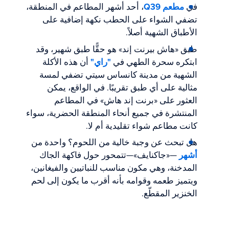
في
مطعم Q39
، أحد أشهر المطاعم في المنطقة،
تضفي الشواء على الحطب نكهة إضافية على
الأطباق الشهية أصلاً.
طبق «هاش بيرنت إند» هو حقًّا طبق شهير، وقد
ابتكره سحرة الطهي في
"راي"
أن هذه الأكلة
الشهية من مدينة كانساس سيتي تضفي لمسة
مثالية على أي طبق تقريبًا. في الواقع، يمكن
العثور على «برنت إند هاش» في المطاعم
المنتشرة في جميع أنحاء المنطقة الحضرية، سواء
كانت مطاعم شواء تقليدية أم لا.
هل تبحث عن وجبة خالية من اللحوم؟ واحدة من
أشهر
—«جاكنايف»—تتمحور حول فاكهة الجاك
المدخنة، وهي مكون مناسب للنباتيين والفيغانين،
ويتميز طعمه وقوامه بأنه أقرب ما يكون إلى لحم
الخنزير المقطّع.