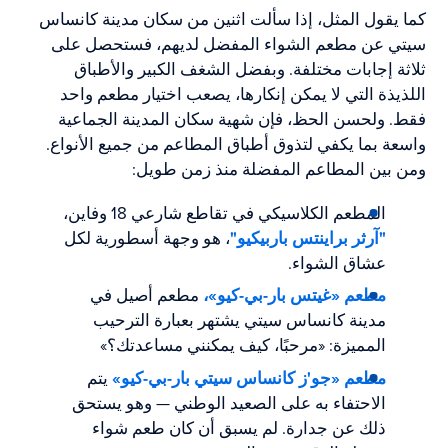
كما يقول المثل، إذا سألت اثنين من سكان مدينة كانساس
سيتي عن مطعم الشواء المفضل لديهم، فستحصل على
ثلاثة إجابات مختلفة. وبفضل الشغف الكبير والأطباق
اللذيذة التي لا يمكن إنكارها، يصعب اختيار مطعم واحد
فقط. ولحسن الحظ، فإن شهية سكان المدينة الجماعية
واسعة بما يكفي لتذوق أطباق المطاعم من جميع الأنواع.
ومن بين المطاعم المفضلة منذ زمن طويل:
المطعم الكلاسيكي في تقاطع شارعي 18 وفاين،
"آرثر براينتس باربيكيو"
، هو وجهة أسطورية لكل
عشاق الشواء.
مطعم «غيتس بار-بي-كيو»،
مطعم أصيل في
مدينة كانساس سيتي يشتهر بعبارة الترحيب
المميزة: «مرحبًا، كيف يمكنني مساعدتك؟»
مطعم «جو'ز كانساس سيتي بار-بي-كيو»
يتم
الاحتفاء به على الصعيد الوطني — وهو يستحق
ذلك عن جدارة. لم يسبق أن كان طعم شواء