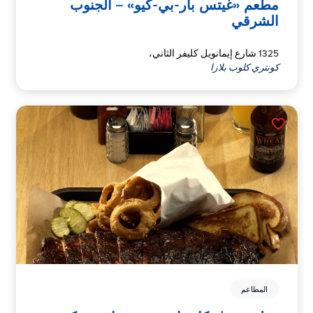
مطعم «غيتس بار-بي-كيو» – الجنوب
الشرقي
1325 شارع إيمانويل كليفر الثاني،
كونتري كلوب بلازا
المطاعم