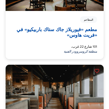
المطاعم
مطعم «فيوريلاز جاك ستاك باربيكيو» في
«فريت هاوس»
101 شارع 22 غرب،
منطقة كروسروودز الفنية