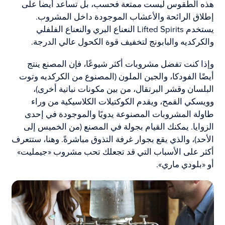
هذه الطقوس ليست ممتعة فحسب، بل تساعد أيضاً على
إطلاق الرائحة والأعشاب الموجودة داخل المشروب.
يستخدم Lifted Spirits النعناع البري والنعناع الفلفلي
والكركديه والبابونج لتخفيف قوة الكحول عالي الدرجة.
وإذا كنت تفضل مشروبات أكثر شيوعًا، فإن المصنع ينتج
أيضًا الفودكا، والجين الملون (المصنوع من الكركديه وتوت
البلسان وقشر البرتقال، من بين مكونات نباتية أخرى)،
وويسكي القمح، ويقدم الكوكتيلات الكلاسيكية من وراء
طاولة المشروبات المصنوعة يدويًا والموجودة في إحدى
الزوايا. يمكنك القيام بجولة في المصنع (من الخميس إلى
الأحد)، والذي يقع بجوار غرفة التذوق مباشرةً. وهنا، ستتعرف
أكثر على الأسباب التي قد تجعلك تحب مشروب «جيمليت»
أو «بلودي ماري».