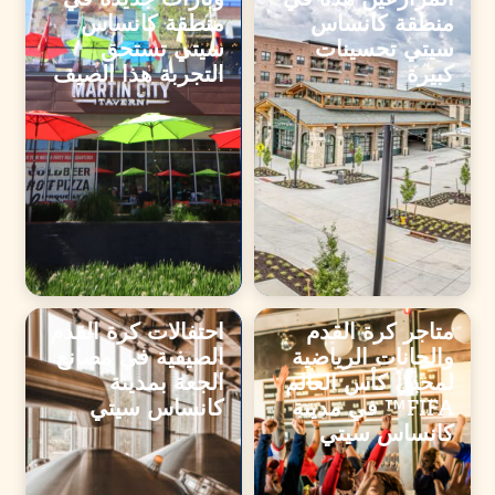
المزارعين هذه في
وبارات جديدة في
منطقة كانساس
منطقة كانساس
سيتي تحسينات
سيتي تستحق
كبيرة
التجربة هذا الصيف
متاجر كرة القدم
احتفالات كرة القدم
والحانات الرياضية
الصيفية في مصانع
لمحبي كأس العالم
الجعة بمدينة
FIFA™ في مدينة
كانساس سيتي
كانساس سيتي