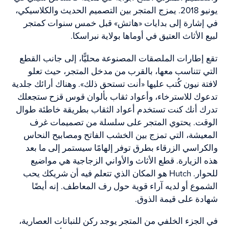
يونيو 2018. يمزج المتجر بين التصميم الحديث والكلاسيكي،
في إشارة إلى بدايات «هاتش» قبل خمس سنوات كمتجر
لبيع الأثاث العتيق في أوماها بولاية نبراسكا.
تقع إطارات الملصقات المصنوعة محليًّا، إلى جانب القطع
التي تتناسب معها، بالقرب من مدخل المتجر، حيث تعلو
لافتة نيون كُتب عليها «أنت تستحق ذلك». وهناك أرائك جلدية
تدعوك للاسترخاء، وأعواد ثقاب بألوان قوس قزح ستجعلك
تدرك أنك كنت تستخدم أعواد الثقاب بطريقة خاطئة طوال
الوقت. يحتوي المتجر على سلسلة من تصميمات غرف
المعيشة، التي تمزج بين الخشب الفاتح ومصابيح النحاس
والكراسي الزرقاء بطرق توفر إلهامًا سيستمر إلى ما بعد
هذه الزيارة. قطع الأثاث والأواني الزجاجية هي مواضيع
للحوار. Hutch هو المكان الذي تتعلم فيه أن شريكك يحب
الشموع أو لديه آراء قوية حول رف المعاطف. إنه أيضًا
شهادة على قيمة الذوق.
في الجزء الخلفي من المتجر يوجد ركن للنباتات العصارية،