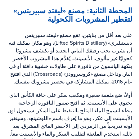
المحطة الثانية: مصنع «ليفتد سبيريتس»
لتقطير المشروبات الكحولية
على بعد أقل من بنايتين، تقع مصنع «ليفتد سبيريتس
ديستيليري» (Lifted Spirits Distillery)، وهو مكان يمكنك فيه
أن تشرب نخب رفيقك النباتي الجديد أو تكتشف مشروبًا
كحوليًا غير مألوف: الأبسينث. يُقدَّم هذا المشروب الأخضر
بنكهة اليانسون من نافورة على طاولات خشبية دافئة أو في
البار. وداخل مصنع «كروسروودز» (Crossroads) الذي افتتح
عام 2016، يمكنك المشاركة في تحضير مشروبك بنفسك.
أولاً، ضع ملعقة صغيرة ومكعب سكر على حافة الكأس الذي
يحتوي على الأبسينت. ثم افتح صنبور النافورة الزجاجية
ببطء لتسمح للماء المثلج بالتنقيط على السكر. سيتحول لون
الأبسينت إلى عكر، وهو ما يُعرف باسم «اللوشينغ»، وسيتغير
لونه تدريجياً من الزمردي إلى الأخضر الفاتح المشرق. بعد
ذلك، استخدم الملعقة لتقليب السكر والماء والأبسينت معاً.