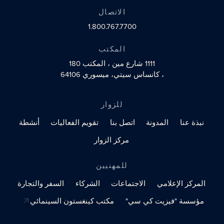
الاتصال
1.800.767.7700
المكتب
1111 شارع مين
، المكتب 180
، كانساس سيتي، ميسوري 64106
للزوار
نبذة عنا
المدونة
اتصل بنا
تقويم الفعاليات
أنشطة
مركز الزوار
للمهنيين
المركز الإعلامي
الاجتماعات
الشركاء
السفر والتجارة
مؤسسة "فيزيت كي سي"
مكتب كينغستون السينمائي