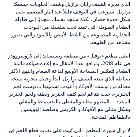
الذي يديره الشيف رايان برازيل وشيف الحلويات جيسيكا
برازيل. سترغب في التوقف قليلاً عند البار المصمم على
شكل حدوة حصان، لكنك ستجد نفسك منجذبًا إلى طاولة
الطعام الطويلة التي تمتد تحت سلسلة من اللوحات
الجدارية المصنوعة من البلاط الأبيض والأسود والتي تصور
مشاهد من الطبيعة.
انتقل مطعم «نوفيل» من منطقة ويستسايد إلى كروسروودز
في عام 2018، وترافق هذا الانتقال مع إعادة صياغة قائمة
الطعام لتعكس المساحة الأوسع لقاعة الطعام والنهج الأكثر
بساطة الذي يتبعه الشيف برازيل. ابدأ وجبتك بتجربة نسخة
معدلة من توست الأفوكادو أُعيدت تسميتها بـ«توست لحم
الخنزير». حيث يتناغم لحم كتف الخنزير وبطنه ولحم الخنزير
المقدد — المطهو ببطء والمغطى بالبقسماط والمقلي —
بشكل مثالي مع الأفوكادو الكريمي وصلصة الهويسين
بالطماطم المدخنة.
لا تزال شهرة المطعم، التي بُنيت على تقديم قطع اللحم غير