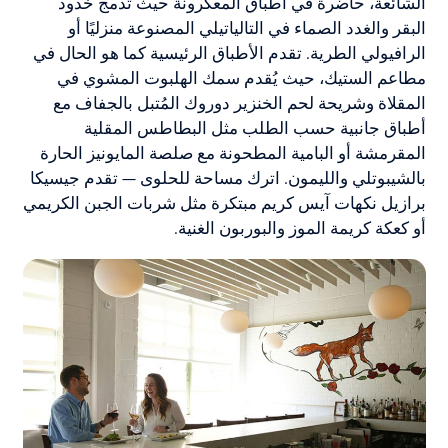
الشائعة، حاضرة في أطباق المعكرونة حيث تُدمج خدود
البقر والغدد الصماء في التالياتيلي المصنوعة منزليًا أو
الرافيولي الطرية. تقدم الأطباق الرئيسية كما هو الحال في
مطاعم الستيك، حيث يُقدم سمك الهلبوت المشوي في
المقلاة وشريحة لحم الخنزير دوروك المُتبل بالجفاف مع
أطباق جانبية حسب الطلب مثل البطاطس المقلية
المقرمشة أو البامية المطحونة مع صلصة المايونيز الحارة
بالشيبوتلي والليمون. اترك مساحة للحلوى — تقدم جيسيكا
برازيل نكهات آيس كريم مبتكرة مثل شربات الجبن الكريمي
أو كعكة كريمة الموز والبوربون الغنية.