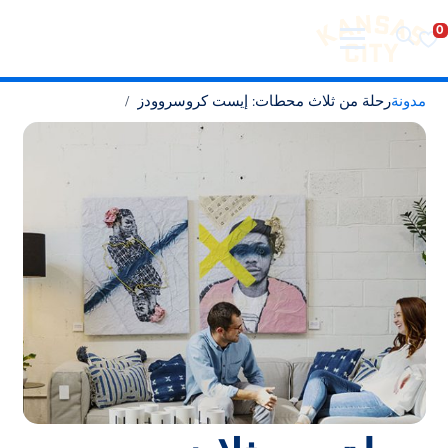
تفضل بزيارة مدينة كانساس سيتي
لانتقال إلى المحتوى
مدونة
رحلة من ثلاث محطات: إيست كروسروودز