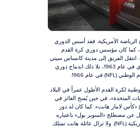
خ الرياضة الأمريكية. فقد أسس الدوري
، كما كان مؤسس دوري كرة القدم
تكسانز». انتقل الفريق إلى مدينة كانساس سيتي
وأصبح فريق كانساس سيتي تشيفز الأسطوري في عام 1963، تلا ذلك اندماج دوري
طنية لكرة القدم الأطول عمراً في البلاد
ات المتحدة»، في حين يُمنح الفائز في
مباراة بطولة اتحاد كرة القدم الأمريكية (AFC) «كأس لامار هانت». كما كان له دور
ل عن مصطلح «السوبر بول» باعتباره
الإنجاز الأكثر جاذبية في دوري كرة القدم الأمريكية (NFL). ولا تزال عائلة هانت تمتلك