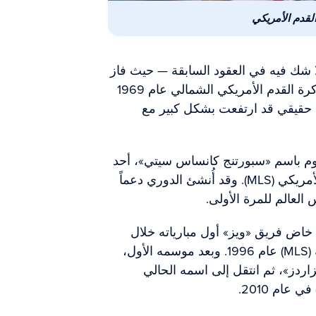
لقدم الأمريكي
 شك فيه في العقود السابقة — حيث فاز
فريق «كانساس سيتي سبيرز» ببطولة دوري كرة القدم الأمريكي الشمالي عام 1969
 حقيقي قد ارتفعت بشكل كبير مع
وم باسم «سبورتنج كانساس سيتي»، أحد
الأندية العشرة المؤسسة لدوري كرة القدم الأمريكي (MLS). وقد أُنشئ الدوري دعماً
العالم للمرة الأولى.
خاض فريق «ويز» أول مبارياته خلال
الموسم الافتتاحي لدوري كرة القدم الأمريكية (MLS) عام 1996. وبعد موسمه الأول،
ردز»، ثم انتقل إلى اسمه الحالي