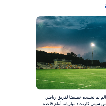
م تم تشييده خصيصًا لفريق رياضي
يتي كارنت» مبارياته أمام قاعدة