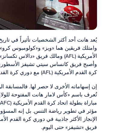
يُعد هانت أحد أكثر الشخصيات تأثيراً في تاري
وامتلك فريقين هما «ويز» و«كولومبوس كرو»
الأمريكية (AFL) ومالك فريق «دالاس 
كرة القدم الأمريكية (AFL) مع دوري كرة القدم الوطني (NFL) في عام 1966.
إن إسهاماته الأخرى لا حصر لها. فالمسابقة الو
تُعرف باسم «كأس لامار هانت المفتوحة للولاي
مؤثر في تطوير رياضة التنس. بل إنه المسؤو
فريق «تشيفز» حتى اليوم.