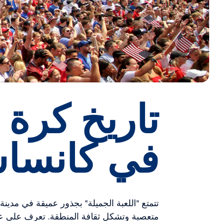
تاريخ كرة 
في كانسا
تتمتع "اللعبة الجميلة" بجذور عميقة في مدي
متعصبة وتشكل ثقافة المنطقة. تعرف على عق