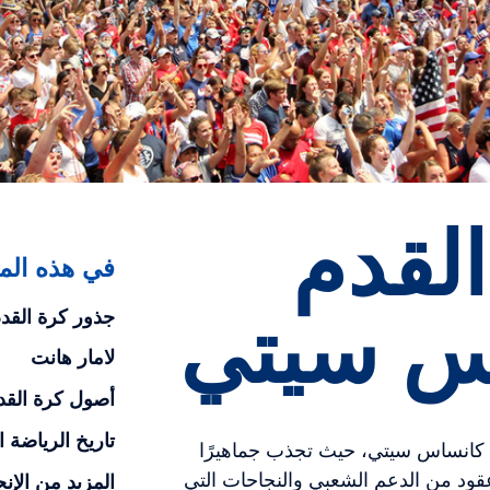
القدم
في هذه المق
س سيتي
جذور كرة القد
لامار هانت
أصول كرة القدم
تاريخ الرياضة ا
نة كانساس سيتي، حيث تجذب جماهيرًا
ود من الدعم الشعبي والنجاحات التي
المزيد من الإن