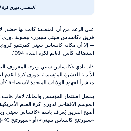
المصدر: دوري كرة ا
على الرغم من أن المنطقة كانت لها حضور لا
— إلا أن مكانة كانساس سيتي كمجتمع كروي
استضافة كأس العالم لكرة القدم 1994.
كان نادي «كانساس سيتي ويز»، المعروف الي
مباشراً لجهود الولايات المتحدة لاستضافة كأس 
بفضل استثمار المؤسس والمالك لامار هانت، 
أصبح الفريق يُعرف باسم «كانساس سيتي ويزا
«سبورتنج كانساس سيتي» (أو «سبورتنج KC») في عام 2010.