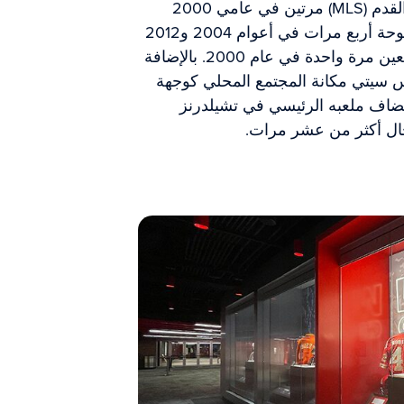
وقد فاز النادي بكأس الدوري الأمريكي لكرة القدم (MLS) مرتين في عامي 2000
و2013. كما حصد كأس الولايات المتحدة المفتوحة أربع مرات في أعوام 2004 و2012
و2015 و2017، بالإضافة إلى لقب درع المشجعين مرة واحدة في عام 2000. بالإضافة
س سيتي مكانة المجتمع المحلي كوجهة
تضاف ملعبه الرئيسي في تشيلدرنز
ال أكثر من عشر مرات.