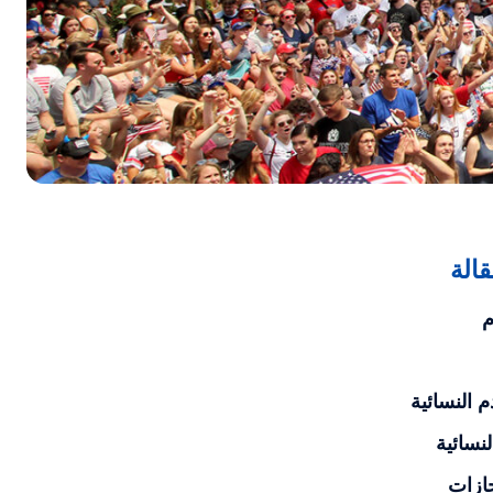
الة
م
 النسائية
لنسائية
جازات