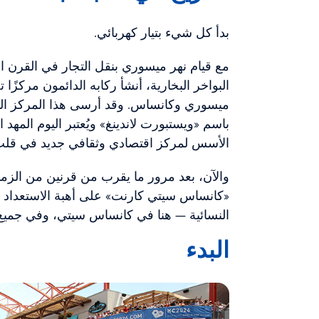
بدأ كل شيء بتيار كهربائي.
مع قيام نهر ميسوري بنقل التجار في القرن ال
البواخر البخارية، أنشأ ركابه الدائمون مركزًا
ميسوري وكانساس. وقد أرسى هذا المركز التج
باسم «ويستبورت لاندينغ» ويُعتبر اليوم المهد
الأسس لمركز اقتصادي وثقافي جديد في قلب ا
والآن، بعد مرور ما يقرب من قرنين من الز
«كانساس سيتي كارنت» على أهبة الاستعداد ل
النسائية — هنا في كانساس سيتي، وفي جميع أنح
البدء