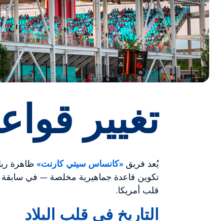
تغيير قواعد
يُعد فريق
«كانساس سيتي كارنت»
ظاهرة ريا
تكوين قاعدة جماهيرية مخلصة — في سابقة ع
قلب أمريكا.
التاريخ في قلب البلاد