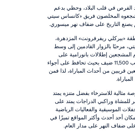
جد الفرص في قلب البلاد، وحظي بدعم
مشجعوه المخلصون فريق «كانساس سيتي
ئم يصنع التاريخ على ضفاف نهر ميسوري.
نطقة «بيركلي ريفرفرونت» المزدهرة،
ي، مرحبًا بالزوار القادمين إلى وسط
 المشجعين إطلالات بانورامية على
النهر. وقد صُممت مقاعد الملعب التي تستوعب 11,500 ضيف بحيث تحافظ على أجواء
عين قريبين من أحداث المباراة، لذا فمن
لمباراة.
رصة مثالية للاسترخاء بفضل متنزه يمتد
ر للمشاة وراكبي الدراجات يمتد على
فلات الموسيقية والفعاليات الرياضية
مكان أحد أحدث وأكثر المواقع تميزًا في
لى ضفاف النهر على مدار العام.