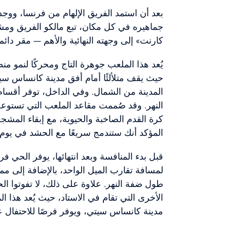
بعد أن استمد الفريق الإلهام من فرنسا، وو
جماهيره في كل مكان، تبع مالكو الفريق و
كارنت» إلى وجهته النهائية والأهم — مقر دا
يُعد هذا الملعب جوهرة التاج ومحركًا لنمو م
حيث يقف متلألئًا أمام أفق مدينة كانساس سيت
المدينة من الشمال. وفي الداخل، توفر أقسام
كرة القدم الصاخبة والحيوية، مع إبقاء المشج
المؤكد أنك ستندمج سريعًا مع الحشد في يوم ا
قبل بدء المنافسة وبعد انتهائها، يوفر الحي ف
لمسافة تقارب الميل الواحد، بالإضافة إلى مم
طول ضفة النهر. علاوة على ذلك، لا تفوتوا الح
الأخرى التي تقام في الاستاد، حيث يُعد هذا ال
مدينة كانساس سيتي، ويوفر فرصًا للاحتفال ع