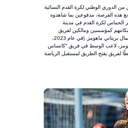
ن الدوري الوطني لكرة القدم النسائية
آل لونغ هذه الفرصة، مدفوعين بما شاهدوه
الحماس لكرة القدم في مدينة
مكانتهم كمؤسسين ومالكين لفريق
"كانساس سيتي كارنت"، إلى جانب رائدة الأعمال بريتاني ماهومز. (في عام 2023،
هومز، لاعب الوسط في فريق "كانساس
طًا لفريق يفتح الطريق لمستقبل الرياضة