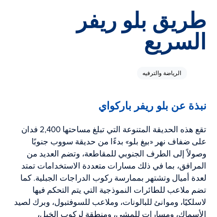
طريق بلو ريفر
السريع
الرياضة والترفيه
نبذة عن بلو ريفر باركواي
تقع هذه الحديقة المتنوعة التي تبلغ مساحتها 2,400 فدان
على ضفاف نهر «بيغ بلو» بدءًا من حديقة سووب جنوبًا
وصولاً إلى الطرف الجنوبي للمقاطعة، وتضم العديد من
المرافق، بما في ذلك مسارات متعددة الاستخدامات تمتد
لعدة أميال وتشتهر بممارسة ركوب الدراجات الجبلية. كما
تضم ملاعب للطائرات النموذجية التي يتم التحكم فيها
لاسلكيًا، وموانئ للبالونات، وملاعب للسوفتبول، وبرك لصيد
الأسماك، ومسارات للمشي، ومنطقة لركوب الخيل،