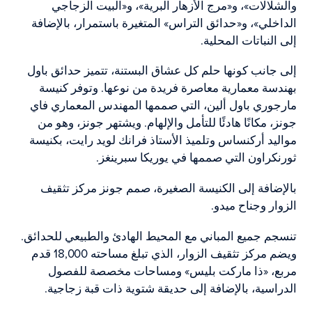
والشلالات»، و«مرج الأزهار البرية»، و«البيت الزجاجي
الداخلي»، و«حدائق التراس» المتغيرة باستمرار، بالإضافة
إلى النباتات المحلية.
إلى جانب كونها حلم كل عشاق البستنة، تتميز حدائق باول
بهندسة معمارية معاصرة فريدة من نوعها. وتوفر كنيسة
مارجوري باول ألين، التي صممها المهندس المعماري فاي
جونز، مكانًا هادئًا للتأمل والإلهام. ويشتهر جونز، وهو من
مواليد أركنساس وتلميذ الأستاذ فرانك لويد رايت، بكنيسة
ثورنكراون التي صممها في يوريكا سبرينغز.
بالإضافة إلى الكنيسة الصغيرة، صمم جونز مركز تثقيف
الزوار وجناح ميدو.
تنسجم جميع المباني مع المحيط الهادئ والطبيعي للحدائق.
ويضم مركز تثقيف الزوار، الذي تبلغ مساحته 18,000 قدم
مربع، «ذا ماركت بليس» ومساحات مخصصة للفصول
الدراسية، بالإضافة إلى حديقة شتوية ذات قبة زجاجية.