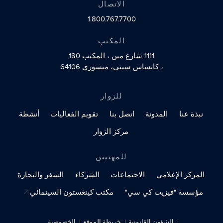
الاتصال
1.800.767.7700
المكتب
1111 شارع مين
، المكتب 180
، كانساس سيتي، ميسوري 64106
للزوار
نبذة عنا
المدونة
اتصل بنا
تقويم الفعاليات
أنشطة
مركز الزوار
للمهنيين
المركز الإعلامي
الاجتماعات
الشركاء
السفر والتجارة
مؤسسة "فيزيت كي سي"
مكتب كينغستون السينمائي
الشؤون القانونية
خريطة الموقع
الخصوصية