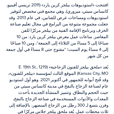
افتتحت «استوديوهات بيلجر كرين يارد» (2011 تريسي أفينيو،
كانساس سيتي، ميزوري)، وهي مجمع فني مخصص لتوفير
استوديوهات ومساحات عرض للفنانين، في عام 2013. وقد
جعلت مجموعة متنوعة من البرامج في مجال تعليم صناعة
الخزف وبرنامج الإقامة الفنية من بيلجر مركزًا للفن
المعاصر. ساعات عمل معرض بيلجر كرين يارد: من 10
صباحًا إلى 5 مساءً من الثلاثاء إلى الجمعة*، ومن 10 صباحًا
إلى 4 مساءً يوم السبت؛ *مفتوح حتى 8 مساءً في أول جمعة
من كل شهر
يُعد «ملحق بيلجر للفنون الزجاجية» (1219 E. 19th St.,
Kansas City, MO) الموقع الثالث لمؤسسة «بيلجر للفنون»،
وقد فُتح أبوابه للجمهور في أكتوبر 2021. وهو أول استوديو
عام لصناعة الزجاج بالنفخ في مدينة كانساس سيتي من
حيث الحجم والنطاق. وتتميز المنشأة الجديدة بأحدث
المعدات والأدوات المستخدمة في صناعة الزجاج بالنفخ،
وفرن يتسع لـ 300 رطل من الزجاج المنصهر، بالإضافة إلى
ثلاث محطات عمل. يُعد ملحق بيلجر جلاس مركزًا في