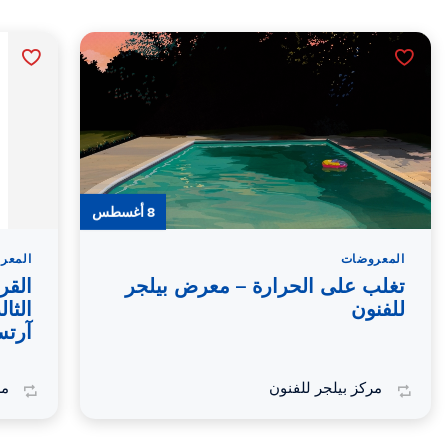
8 أغسطس
المعروضات
المعر
تغلب على الحرارة – معرض بيلجر
القر
للفنون
الثا
آرت
مركز بيلجر للفنون
مر