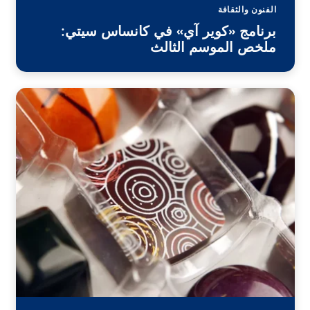
الفنون والثقافة
برنامج «كوير آي» في كانساس سيتي:
ملخص الموسم الثالث