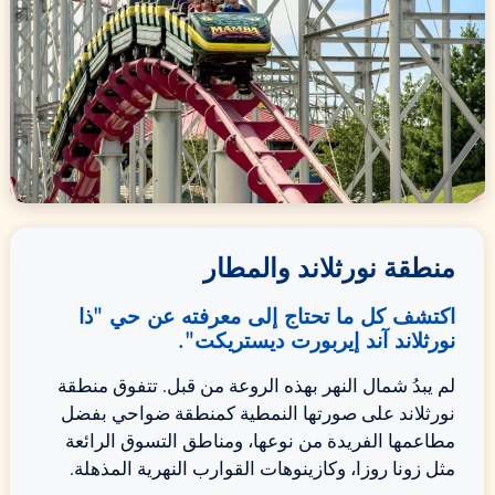
منطقة نورثلاند والمطار
اكتشف كل ما تحتاج إلى معرفته عن حي "ذا
نورثلاند آند إيربورت ديستريكت".
لم يبدُ شمال النهر بهذه الروعة من قبل. تتفوق منطقة
نورثلاند على صورتها النمطية كمنطقة ضواحي بفضل
مطاعمها الفريدة من نوعها، ومناطق التسوق الرائعة
مثل زونا روزا، وكازينوهات القوارب النهرية المذهلة.