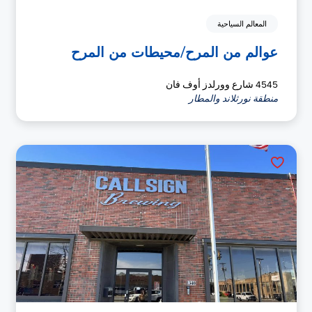
المعالم السياحية
عوالم من المرح/محيطات من المرح
4545 شارع وورلدز أوف فان
منطقة نورثلاند والمطار