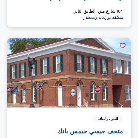
104 شارع مين، الطابق الثاني
منطقة نورثلاند والمطار
الفنون والثقافة
متحف جيسي جيمس بانك