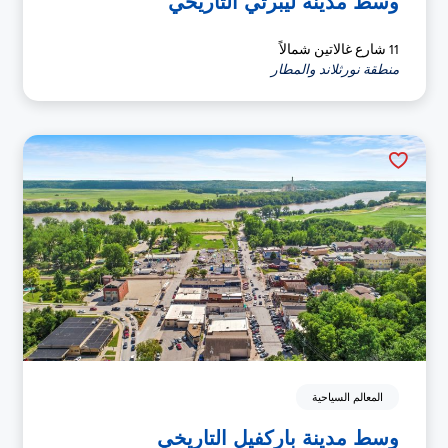
وسط مدينة ليبرتي التاريخي
11 شارع غالاتين شمالاً
منطقة نورثلاند والمطار
المعالم السياحية
وسط مدينة باركفيل التاريخي