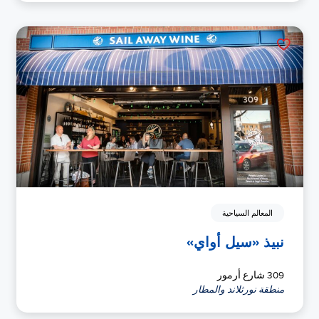
المعالم السياحية
نبيذ «سيل أواي»
309 شارع أرمور
منطقة نورثلاند والمطار