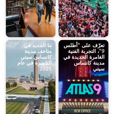
تعرّف على "أطلس
ما الجديد في
9"، التجربة الفنية
متاحف مدينة
الغامرة الجديدة في
كانساس سيتي
مدينة كانساس
الشهيرة في عام
سيتي
2025