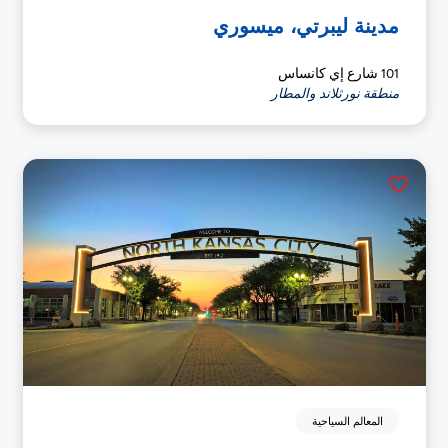
مدينة ليبرتي، ميسوري
101 شارع إي كانساس
منطقة نورثلاند والمطار
المعالم السياحية