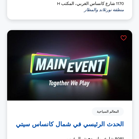
1170 شارع كانساس الغربي، المكتب H
منطقة نورثلاند والمطار
المعالم السياحية
الحدث الرئيسي في شمال كانساس سيتي
8081 شارع روانريدج شمال غرب