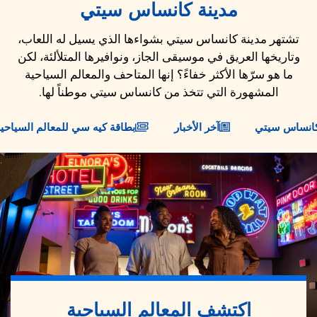
مدينة كانساس سيتي
تشتهر مدينة كانساس سيتي بشواءها الذي يسيل له اللعاب،
وتاريخها العريق في موسيقى الجاز، ونوافيرها المتلألئة، لكن
ما هو سرّها الأكثر خفاءً؟ إنها المتاحف والمعالم السياحية
المشهورة التي تتخذ من كانساس سيتي موطناً لها.
 كانساس سيتي
آخر الأخبار
بطاقة كيه سي للمعالم السياحي
اكتشف المعالم السياحية