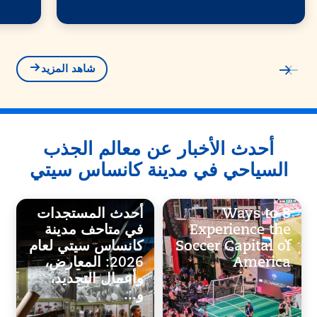
شاهد المزيد
أحدث الأخبار عن معالم الجذب
السياحي في مدينة كانساس سيتي
8 Ways to
أحدث المستجدات
Experience the
في متاحف مدينة
Soccer Capital of
كانساس سيتي لعام
America
2026: المعارض،
وأعمال التجديد،
و...