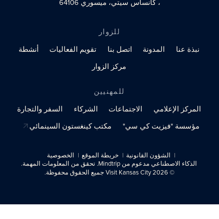
، كانساس سيتي، ميسوري 64106
للزوار
نبذة عنا
المدونة
اتصل بنا
تقويم الفعاليات
أنشطة
مركز الزوار
للمهنيين
المركز الإعلامي
الاجتماعات
الشركاء
السفر والتجارة
مؤسسة "فيزيت كي سي"
مكتب كينغستون السينمائي
الشؤون القانونية
خريطة الموقع
الخصوصية
الذكاء الاصطناعي مدعوم من Mindtrip. تحقق من المعلومات المهمة.
© 2026 Visit Kansas City جميع الحقوق محفوظة.