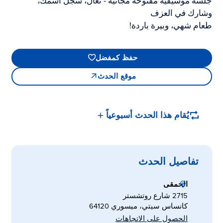
جلسة موسيقية مفتوحة مجانية - تعال، سجل اسمك،
وشارك في العزف
طعام شهي، وبيرة باردة!
حفظ كمفضل
موقع الحدث
يُقام هذا الحدث أسبوعياً
تفاصيل الحدث
الحمقى
2715 شارع روتشستر
كانساس سيتي، ميسوري 64120
الحصول على الاتجاهات