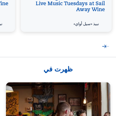
ine
Live Music Tuesdays at Sail
Away Wine
نبيذ «سيل أواي»
نب
ظهرت في