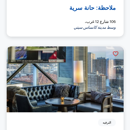
ملاحظة: حانة سرية
106 شارع 12 غرب،
وسط مدينة كانساس سيتي
الترفيه