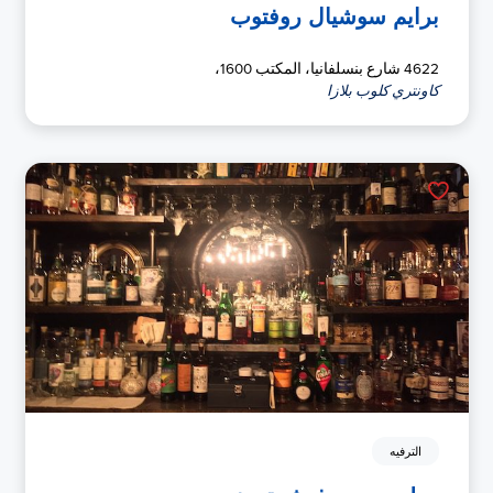
برايم سوشيال روفتوب
4622 شارع بنسلفانيا، المكتب 1600،
كاونتري كلوب بلازا
الترفيه