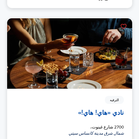
الترفيه
نادي «هاي! هاي!»
2700 شارع غينوت،
شمال شرق مدينة كانساس سيتي