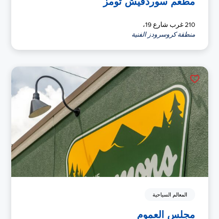
مطعم سوردفيش تومز
210 غرب شارع 19،
منطقة كروسرودز الفنية
المعالم السياحية
مجلس العموم