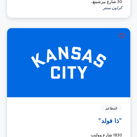
30 شارع بيرشينغ،
كراون سنتر
المطاعم
"ذا فولد"
1830 شارع وولنت