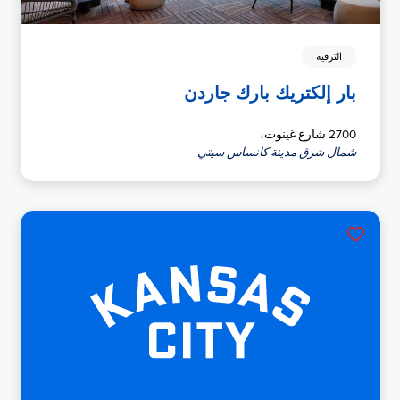
الترفيه
بار إلكتريك بارك جاردن
2700 شارع غينوت،
شمال شرق مدينة كانساس سيتي