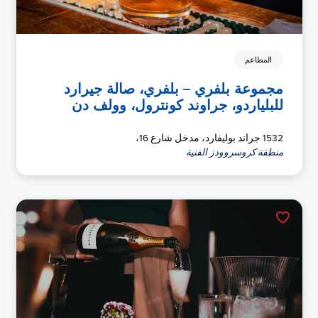
المطاعم
مجموعة بلفري – بلفري، صالة جيرارد
للبلياردو، جراوند كونترول، وولف دن
1532 جراند بوليفارد، مدخل شارع 16،
منطقة كروسروودز الفنية