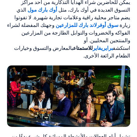
يمكن للحاضرين شراء الهدايا التذكارية من أحد مراكز
التسوق العديدة في أوك بارك، مثل
أوك بارك مول
الذي
يضم متاجر محلية راقية وعلامات تجارية شهيرة. لا تفوتوا
زيارة
سوق أوفرلاند بارك للمزارعين
وجهتك المفضلة لشراء
الفواكه والخضروات والتوابل الطازجة من المزارعين
والمنتجين المحليين. أو
استكشف
برايريفاير
للاستمتاع
بالمعارض والتسوق وخيارات
الطعام الرائعة الأخرى.
تشمل أيام العطلات والأنشطة المسائية كل شيء بدءًا من