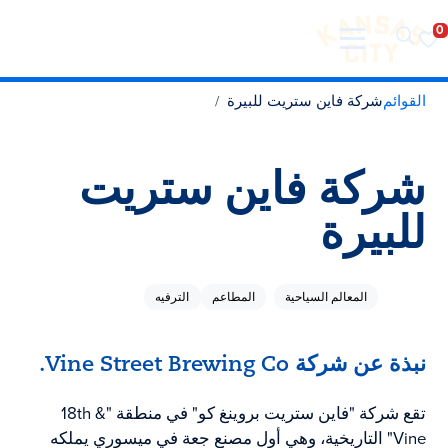
تفضل بزيارة مدينة كانساس سيتي
لانتقال إلى المحتوى
القوائم
شركة فاين ستريت للبيرة
شركة فاين ستريت
للبيرة
المعالم السياحية
المطاعم
الترفيه
نبذة عن شركة Vine Street Brewing Co.
تقع شركة "فاين ستريت بروينغ كو" في منطقة "18th &
Vine" التاريخية، وهي أول مصنع جعة في ميسوري يملكه