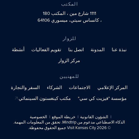
المكتب
1111 شارع مين
، المكتب 180
، كانساس سيتي، ميسوري 64106
للزوار
نبذة عنا
المدونة
اتصل بنا
تقويم الفعاليات
أنشطة
مركز الزوار
للمهنيين
المركز الإعلامي
الاجتماعات
الشركاء
السفر والتجارة
مؤسسة "فيزيت كي سي"
مكتب كينغستون السينمائي
الشؤون القانونية
خريطة الموقع
الخصوصية
الذكاء الاصطناعي مدعوم من Mindtrip. تحقق من المعلومات المهمة.
© 2026 Visit Kansas City جميع الحقوق محفوظة.