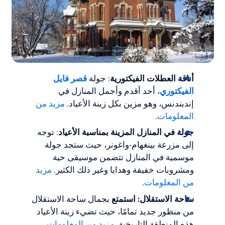
أناقة العطلات الفيكتورية
: جولة
قصر فايل
الفيكتوري
، أحد أقدم وأجمل المنازل في
إندبندنس، وهو مزين بكل زينة الأعياد.
مزيد من
المعلومات
.
جولة في المنازل المزينة بمناسبة الأعياد
: توجه
إلى مزرعة بينغهام-واغونر، حيث ستجد جولة
موسمية في المنازل تتضمن موسيقى حية
ومشروبات خفيفة وهدايا وغير ذلك الكثير.
مزيد
من المعلومات
.
ساحة الاستقلال: استمتع
بجمال ساحة الاستقلال
من منظور جديد تمامًا، حيث تضيء زينة الأعياد
هذه المنطقة التاريخية.
مزيد من المعلومات
.