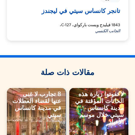
تانجر كانساس سيتي في ليجندز
1843 فيليدج ويست باركواي، C-127،
الجانب الكنسي
مقالات ذات صلة
لا تفوتوا زيارة هذه
8 تجارب لا غنى
الحانات المؤقتة في
عنها لقضاء العطلات
مدينة كانساس
في مدينة كانساس
سيتي خلال موسم
سيتي
الأعياد