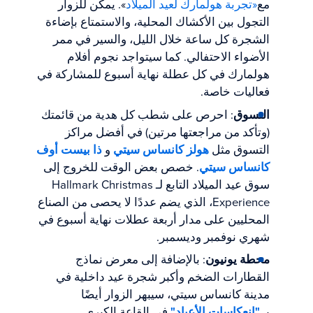
مع
«تجربة هولمارك لعيد الميلاد
». يمكن للزوار
التجول بين الأكشاك المحلية، والاستمتاع بإضاءة
الشجرة كل ساعة خلال الليل، والسير في ممر
الأضواء الاحتفالي. كما سيتواجد نجوم أفلام
هولمارك في كل عطلة نهاية أسبوع للمشاركة في
فعاليات خاصة.
التسوق
: احرص على شطب كل هدية من قائمتك
(وتأكد من مراجعتها مرتين) في أفضل مراكز
التسوق مثل
هولز كانساس سيتي
و
ذا بيست أوف
كانساس سيتي
. خصص بعض الوقت للخروج إلى
سوق عيد الميلاد التابع لـ Hallmark Christmas
Experience، الذي يضم عددًا لا يحصى من الصناع
المحليين على مدار أربعة عطلات نهاية أسبوع في
شهري نوفمبر وديسمبر.
محطة يونيون
: بالإضافة إلى معرض نماذج
القطارات الضخم وأكبر شجرة عيد داخلية في
مدينة كانساس سيتي، سيبهر الزوار أيضًا
بـ
"انعكاسات الأعياد"
في القاعة الكبرى.