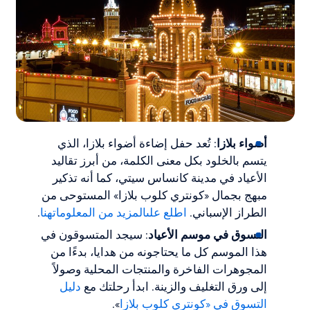
أضواء بلازا
: تُعد حفل إضاءة أضواء بلازا، الذي
يتسم بالخلود بكل معنى الكلمة، من أبرز تقاليد
الأعياد في مدينة كانساس سيتي، كما أنه تذكير
مبهج بجمال «كونتري كلوب بلازا» المستوحى من
الطراز الإسباني.
اطلع على
المزيد من المعلومات
هنا
.
التسوق في موسم الأعياد
: سيجد المتسوقون في
هذا الموسم كل ما يحتاجونه من هدايا، بدءًا من
المجوهرات الفاخرة والمنتجات المحلية وصولاً
إلى ورق التغليف والزينة. ابدأ رحلتك مع
دليل
التسوق في «كونتري كلوب بلازا
».