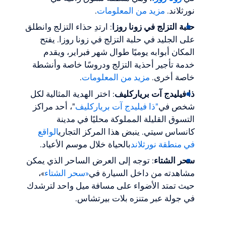
نورثلاند.
مزيد من المعلومات
.
حلبة التزلج في زونا روزا
: ارتدِ حذاء التزلج وانطلق
على الجليد في حلبة التزلج في زونا روزا. يفتح
المكان أبوابه يوميًا طوال شهر فبراير، ويقدم
خدمة تأجير أحذية التزلج ودروسًا خاصة وأنشطة
خاصة أخرى.
مزيد من المعلومات
.
ذا فيليدج آت برياركليف
: اختر الهدية المثالية لكل
شخص في
"ذا فيليدج آت برياركليف
"، أحد مراكز
التسوق القليلة المملوكة محليًا في مدينة
كانساس سيتي. ينبض هذا المركز التجاري
الواقع
في منطقة نورثلاند
بالحياة خلال موسم الأعياد.
سحر الشتاء
: توجه إلى العرض الساحر الذي يمكن
مشاهدته من داخل السيارة في
«سحر الشتاء
»،
حيث تمتد الأضواء على مسافة ميل واحد لترشدك
في جولة عبر متنزه بلات بيرتشاس.