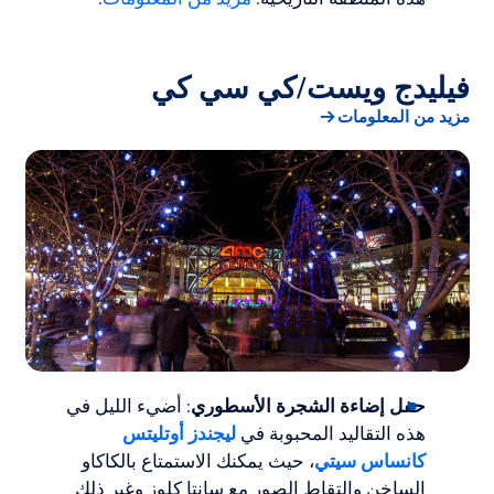
فيليدج ويست/كي سي كي
مزيد من المعلومات
حفل إضاءة الشجرة الأسطوري
: أضيء الليل في
هذه التقاليد المحبوبة في
ليجندز أوتليتس
كانساس سيتي
، حيث يمكنك الاستمتاع بالكاكاو
الساخن والتقاط الصور مع سانتا كلوز وغير ذلك