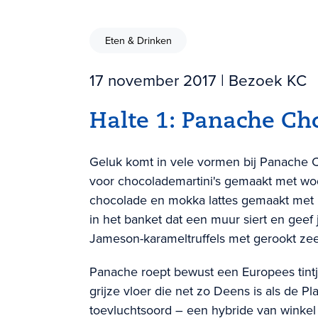
Eten & Drinken
17 november 2017
| Bezoek KC
Halte 1: Panache Cho
Geluk komt in vele vormen bij Panache Ch
voor chocolademartini's gemaakt met wo
chocolade en mokka lattes gemaakt met Pa
in het banket dat een muur siert en gee
Jameson-karameltruffels met gerookt ze
Panache roept bewust een Europees tintj
grijze vloer die net zo Deens is als de P
toevluchtsoord – een hybride van winkel 