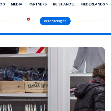
LOG
MEDIA
PARTNERS
REISHANDEL
NEDERLANDS
modaties
Bezoekersgids
Boek uw verblijf