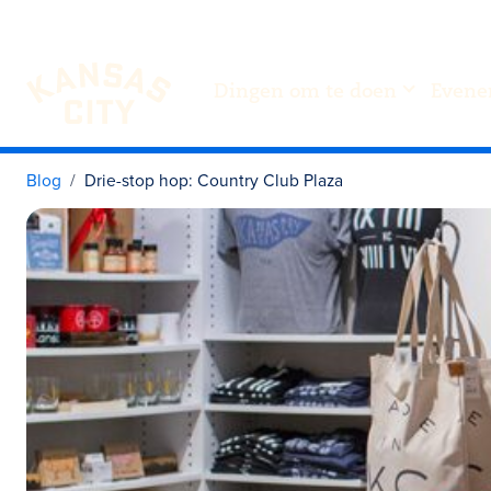
Dingen om te doen
Evene
Bezoek KC
Ga naar inhoud
Blog
Drie-stop hop: Country Club Plaza