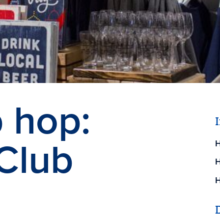
p hop:
Club
H
H
H