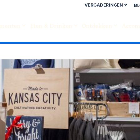
VERGADERINGEN
B
menten
Eten & Drinken
Ontdekken
Accom