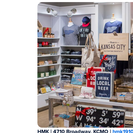
HMK | 4710 Broadway, KCMO |
hmk191