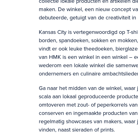
collectie lokale producten en artikelen die
maken. De winkel, een nieuw concept van
debuteerde, getuigt van de creativiteit i
Kansas City is vertegenwoordigd op T-shi
borden, spandoeken, sokken en mokken, en 
vindt er ook leuke theedoeken, bierglaze
van HMK is een winkel in een winkel – e
wederom een lokale winkel die samenwer
ondernemers en culinaire ambachtsliede
Ga naar het midden van de winkel, waar j
scala aan lokaal geproduceerde producten
omtoveren met zout- of peperkorrels van
conserven en ingemaakte producten van
regelmatig showcases van makers, waar je 
vinden, naast sieraden of prints.