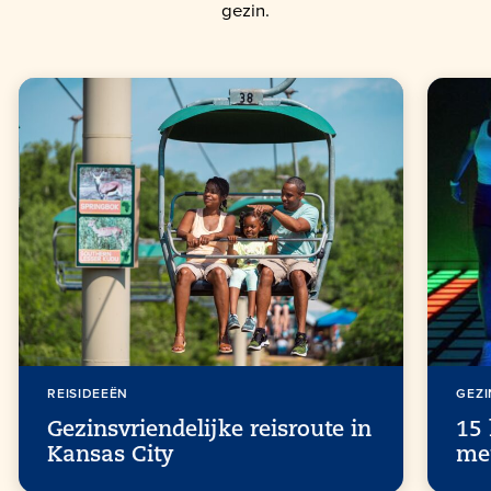
gezin.
REISIDEEËN
GEZI
Gezinsvriendelijke reisroute in
15 
Kansas City
met