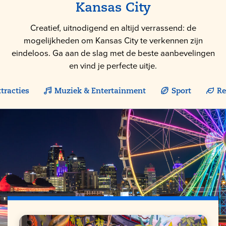
Kansas City
Creatief, uitnodigend en altijd verrassend: de
mogelijkheden om Kansas City te verkennen zijn
eindeloos. Ga aan de slag met de beste aanbevelingen
en vind je perfecte uitje.
tracties
Muziek & Entertainment
Sport
Re