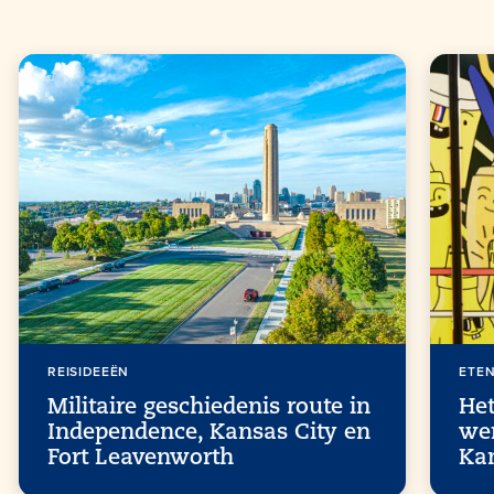
REISIDEEËN
ETEN
Militaire geschiedenis route in
He
Independence, Kansas City en
wer
Fort Leavenworth
Kan