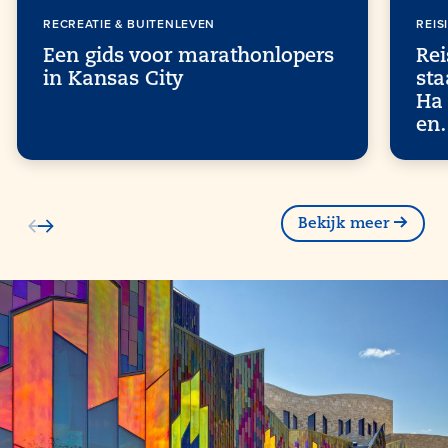
RECREATIE & BUITENLEVEN
REIS
Een gids voor marathonlopers
Rei
in Kansas City
sta
Ha
en
Bekijk meer