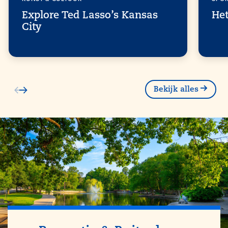
Explore Ted Lasso’s Kansas
Het
City
Bekijk alles