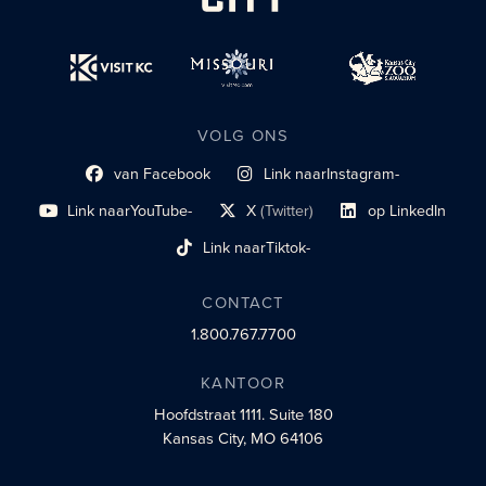
VOLG ONS
van Facebook
Link naar
Instagram-
Link naar sociaal profiel
sociaal profiel
Link naar
YouTube-
X
(Twitter)
op LinkedIn
sociaal profiel
sociaal profiellink
Link naar sociaal profi
Link naar
Tiktok-
sociaalprofiel
CONTACT
1.800.767.7700
KANTOOR
Hoofdstraat 1111.
Suite 180
Kansas City, MO 64106