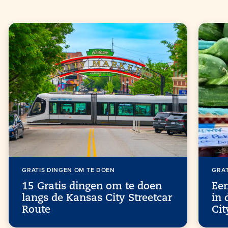
GRATIS DINGEN OM TE DOEN
GRAT
15 Gratis dingen om te doen
Ee
langs de Kansas City Streetcar
in
Route
Cit