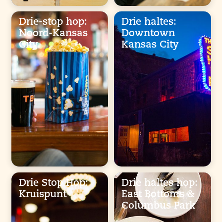
Drie-stop hop:
Drie haltes:
Noord-Kansas
Downtown
City
Kansas City
Drie Stop Hop:
Drie haltes hop:
Kruispunt
East Bottoms &
Columbus Park