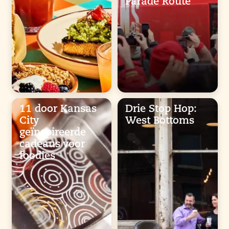
Parade Route
11 door Kansas
Drie Stop Hop:
City
West Bottoms
geïnspireerde
cadeaus voor
foodies