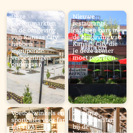
Deze
Nieuwe
boerenmarkten
restaurants,
in de omgeving
cafés en bars in
van Kansas City
de omgeving van
hebben
Kansas City die
ingrijpende
je deze zomer
verbeteringen
moet proberen
ondergaan
Voetbalwinkels en
Zomerse
sportcafés voor fans van
voetbalfeesten
het FIFA
bij de