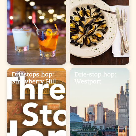
Driestops hop:
Drie-stop hop:
Strawberry Hill
Westport