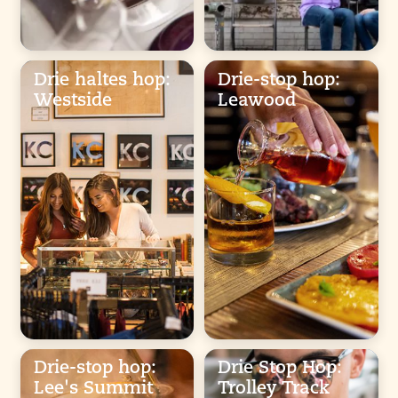
Drie haltes hop:
Drie-stop hop:
Westside
Leawood
Drie-stop hop:
Drie Stop Hop:
Lee's Summit
Trolley Track