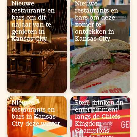
Nieuwe
Nieuwe
restaurants en
restaurants en
bars om dit
bars om deze
najaar van te
zomer te
genieten in
ontdekken in
Kansas City
Kansas City
Nieuwe
Eten, drinken en
restaurants en
entertainment
bars in Kansas
langs de Chiefs
City deze winter
Kingdom
Champions