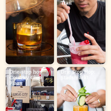
Trail
Drie-stop hop:
Drie Stop Hop:
Country Club
Stadsmarkt
Plaza