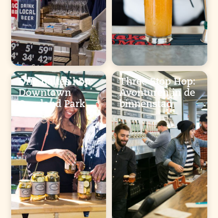
Drie haltes hop:
Three Stop Hop:
Downtown
Avonturen in de
Overland Park
binnenstad