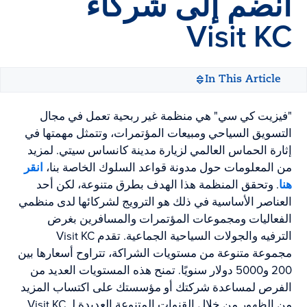
انضم إلى شركاء
Visit KC
In This Article
"فيزيت كي سي" هي منظمة غير ربحية تعمل في مجال
التسويق السياحي ومبيعات المؤتمرات، وتتمثل مهمتها في
إثارة الحماس العالمي لزيارة مدينة كانساس سيتي. لمزيد
من المعلومات حول مدونة قواعد السلوك الخاصة بنا،
انقر
هنا
. وتحقق المنظمة هذا الهدف بطرق متنوعة، لكن أحد
العناصر الأساسية في ذلك هو الترويج لشركائها لدى منظمي
الفعاليات ومجموعات المؤتمرات والمسافرين بغرض
الترفيه والجولات السياحية الجماعية. تقدم Visit KC
مجموعة متنوعة من مستويات الشراكة، تتراوح أسعارها بين
200 و5000 دولار سنويًا. تمنح هذه المستويات العديد من
الفرص لمساعدة شركتك أو مؤسستك على اكتساب المزيد
من الظهور من خلال القنوات المتنوعة العديدة لـ Visit KC.