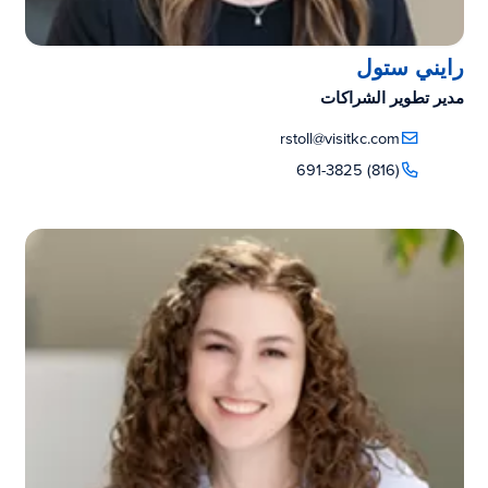
رايني ستول
مدير تطوير الشراكات
rstoll@visitkc.com
(816) 691-3825