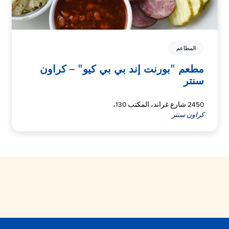
المطاعم
مطعم "بورنت إند بي بي كيو" – كراون
سنتر
2450 شارع غراند، المكتب 130،
كراون سنتر