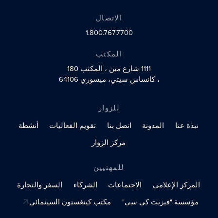
الاتصال
1.800.767.7700
المكتب
1111 شارع مين
، المكتب 180
، كانساس سيتي، ميسوري 64106
للزوار
نبذة عنا
المدونة
اتصل بنا
تقويم الفعاليات
أنشطة
مركز الزوار
للمهنيين
المركز الإعلامي
الاجتماعات
الشركاء
السفر والتجارة
مؤسسة "فيزيت كي سي"
مكتب كينغستون السينمائي