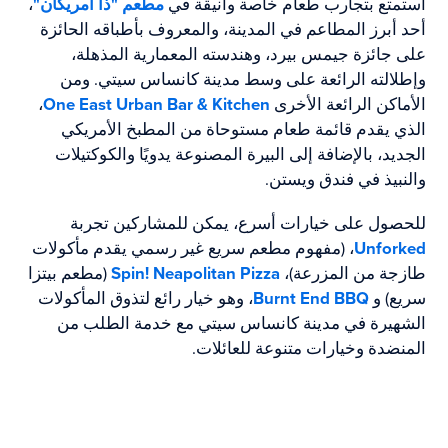
استمتع بتجارب طعام خاصة وأنيقة في
مطعم "ذا أمريكان"
،
أحد أبرز المطاعم في المدينة، والمعروف بأطباقه الحائزة
على جائزة جيمس بيرد، وهندسته المعمارية المذهلة،
وإطلالته الرائعة على وسط مدينة كانساس سيتي. ومن
الأماكن الرائعة الأخرى
One East Urban Bar & Kitchen
،
الذي يقدم قائمة طعام مستوحاة من المطبخ الأمريكي
الجديد، بالإضافة إلى البيرة المصنوعة يدويًا والكوكتيلات
والنبيذ في فندق ويستن.
للحصول على خيارات أسرع، يمكن للمشاركين تجربة
Unforked
، (مفهوم مطعم سريع غير رسمي يقدم مأكولات
طازجة من المزرعة)،
Spin! Neapolitan Pizza
(مطعم بيتزا
سريع) و
Burnt End BBQ
، وهو خيار رائع لتذوق المأكولات
الشهيرة في مدينة كانساس سيتي مع خدمة الطلب من
المنضدة وخيارات متنوعة للعائلات.