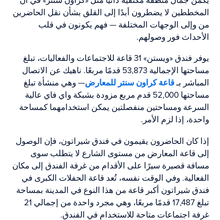
يكمن جمال منطقة مكتفية ذاتيًا مثل «كراون سنتر» في أن
المخططين لا يضطرون أبدًا إلى القلق بشأن نقل الحاضرين
من وإلى الوجهات المختلفة — فهم يكونون في قلب
الأحداث فور وصولهم.
يوفر فندق «ويستن» 31 قاعة للاجتماعات والفعاليات، تبلغ
مساحتها الإجمالية 53,873 قدمًا مربعًا. ناهيك عن الاتصال
المباشر بـ
قاعة كراون سنتر للمعارض
— وهي منشأة تبلغ
مساحتها 52,000 قدم مربع مزودة بشبكة واي فاي عالية
السرعة ومساحتين منفصلتين يمكن استخدامهما كمساحة
واحدة، إذا لزم الأمر.
إذا كان الحاضرون يقيمون في فندق شيراتون، فإن الوصول
إلى قاعة المعارض من مستوى الشارع لا يتطلب سوى
مسافة قصيرة سيرًا على الأقدام من غرفة الفندق إلى مكان
الفعالية. وفي الوقت نفسه، تُعد قاعة الحفلات الكبرى في
فندق شيراتون أكبر قاعة من هذا النوع في المدينة بمساحة
تبلغ 17,487 قدمًا مربعًا، وهي مجرد واحدة من إجمالي 21
غرفة اجتماعات متاحة للاستخدام في الفندق.