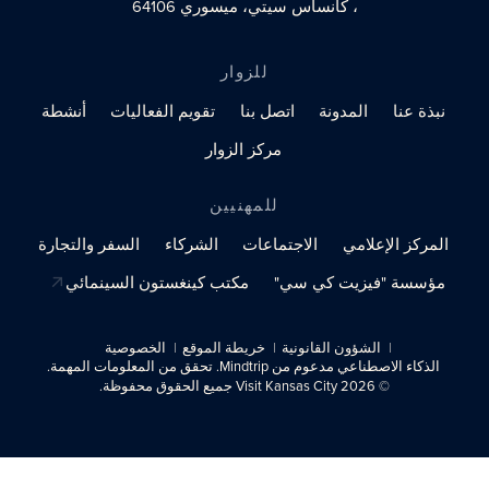
، كانساس سيتي، ميسوري 64106
للزوار
نبذة عنا
المدونة
اتصل بنا
تقويم الفعاليات
أنشطة
مركز الزوار
للمهنيين
المركز الإعلامي
الاجتماعات
الشركاء
السفر والتجارة
مؤسسة "فيزيت كي سي"
مكتب كينغستون السينمائي
الشؤون القانونية
خريطة الموقع
الخصوصية
الذكاء الاصطناعي مدعوم من Mindtrip. تحقق من المعلومات المهمة.
© 2026 Visit Kansas City جميع الحقوق محفوظة.