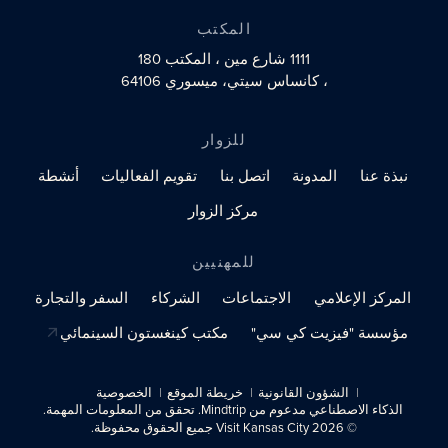
المكتب
1111 شارع مين
، المكتب 180
، كانساس سيتي، ميسوري 64106
للزوار
نبذة عنا
المدونة
اتصل بنا
تقويم الفعاليات
أنشطة
مركز الزوار
للمهنيين
المركز الإعلامي
الاجتماعات
الشركاء
السفر والتجارة
مؤسسة "فيزيت كي سي"
مكتب كينغستون السينمائي
الشؤون القانونية
خريطة الموقع
الخصوصية
الذكاء الاصطناعي مدعوم من Mindtrip. تحقق من المعلومات المهمة.
© 2026 Visit Kansas City جميع الحقوق محفوظة.