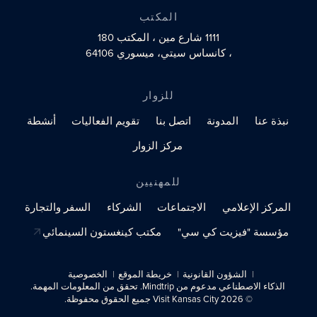
المكتب
1111 شارع مين
، المكتب 180
، كانساس سيتي، ميسوري 64106
للزوار
نبذة عنا
المدونة
اتصل بنا
تقويم الفعاليات
أنشطة
مركز الزوار
للمهنيين
المركز الإعلامي
الاجتماعات
الشركاء
السفر والتجارة
مؤسسة "فيزيت كي سي"
مكتب كينغستون السينمائي
الشؤون القانونية
خريطة الموقع
الخصوصية
الذكاء الاصطناعي مدعوم من Mindtrip. تحقق من المعلومات المهمة.
© 2026 Visit Kansas City جميع الحقوق محفوظة.