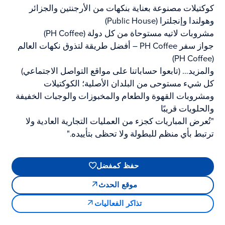
كوكتيلات مصنوعة بعناية بنكهات من الأرجنتين والجزائر
وهولندا وإنجلترا (Public House)
مشروبات لاتيه مستوحاة من كل دولة (PH Coffee)
جواز سفر PH Coffee – أفضل طريقة لتذوق نكهات العالم
(PH Coffee)
والمزيد… (تابعوا حساباتنا على مواقع التواصل الاجتماعي)
كل شيء مستوحى من البلدان الأصلية؛ الكوكتيلات
ومشروبات القهوة والطعام والمخبوزات والوجبات الخفيفة
والحلويات قريبًا
"تُعرض المباريات كجزء من العمليات التجارية العادية ولا
ترتبط بأي منظم للبطولة ولا تحظى بتأييده."
حفظ كمفضل
موقع الحدث
تذاكر الفعاليات