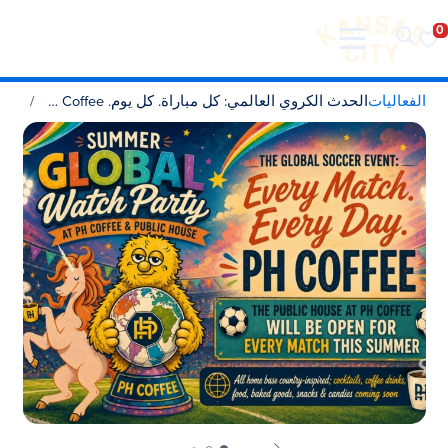
تفضل بزيارة مدينة كانساس سيتي
لانتقال إلى المحتوى
الفعاليات
الحدث الكروي العالمي: كل مباراة. كل يوم. PH Coffee