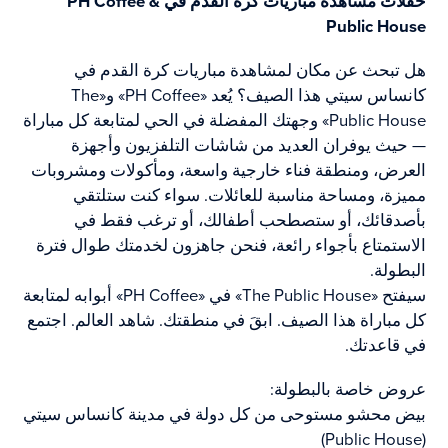
حفلات مشاهدة مباريات كرة القدم في PH Coffee &
Public House
هل تبحث عن مكان لمشاهدة مباريات كرة القدم في
كانساس سيتي هذا الصيف؟ يُعد «PH Coffee» و«The
Public House» وجهتك المفضلة في الحي لمتابعة كل مباراة
— حيث يوفران العديد من شاشات التلفزيون وأجهزة
العرض، ومنطقة فناء خارجية واسعة، ومأكولات ومشروبات
مميزة، ومساحة مناسبة للعائلات. سواء كنت ستلتقي
بأصدقائك، أو ستصطحب أطفالك، أو ترغب فقط في
الاستمتاع بأجواء رائعة، فنحن جاهزون لخدمتك طوال فترة
البطولة.
سيفتح «The Public House» في «PH Coffee» أبوابه لمتابعة
كل مباراة هذا الصيف. ابقَ في منطقتك. شاهد العالم. اجتمع
في قاعدتك.
عروض خاصة بالبطولة:
بيض محشو مستوحى من كل دولة في مدينة كانساس سيتي
(Public House)