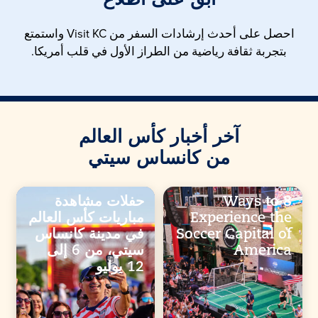
ابقَ على اطلاع
احصل على أحدث إرشادات السفر من Visit KC واستمتع
بتجربة ثقافة رياضية من الطراز الأول في قلب أمريكا.
آخر أخبار كأس العالم
من كانساس سيتي
8 Ways to
حفلات مشاهدة
Experience the
مباريات كأس العالم
Soccer Capital of
في مدينة كانساس
America
سيتي، من 6 إلى
12 يوليو