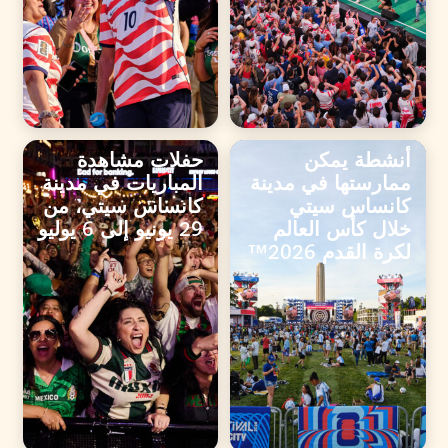
أنشطة يمكن
حفلات مشاهدة
ممارستها في مدينة
المباريات في مدينة
كانساس سيتي
كانساس سيتي، من
خلال كأس العالم
29 يونيو إلى 6 يوليو
لكرة القدم 2026™