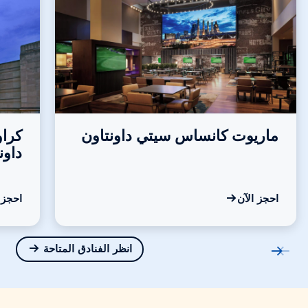
ماريوت
كانساس سيتي
داونتاون
كراو
داون
احجز الآن
احجز 
انظر الفنادق المتاحة