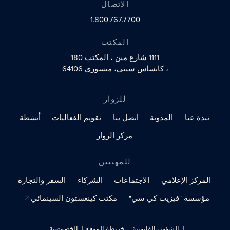
الاتصال
1.800.767.7700
المكتب
1111 شارع مين
، المكتب 180
، كانساس سيتي، ميسوري 64106
للزوار
نبذة عنا
المدونة
اتصل بنا
تقويم الفعاليات
أنشطة
مركز الزوار
للمهنيين
المركز الإعلامي
الاجتماعات
الشركاء
السفر والتجارة
مؤسسة "فيزيت كي سي"
مكتب كينغستون السينمائي
الشؤون القانونية
خريطة الموقع
الخصوصية