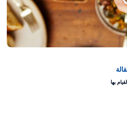
الة
يام بها