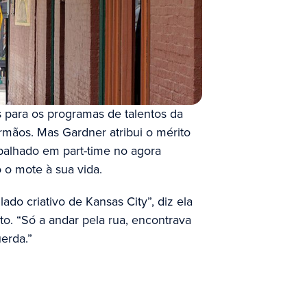
 para os programas de talentos da
rmãos. Mas Gardner atribui o mérito
abalhado em part-time no agora
o o mote à sua vida.
ado criativo de Kansas City”, diz ela
nto. “Só a andar pela rua, encontrava
erda.”