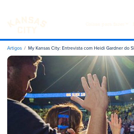
Coisas para fazer
Visite o KC
Saltar para o conteúdo
Artigos
My Kansas City: Entrevista com Heidi Gardner do 