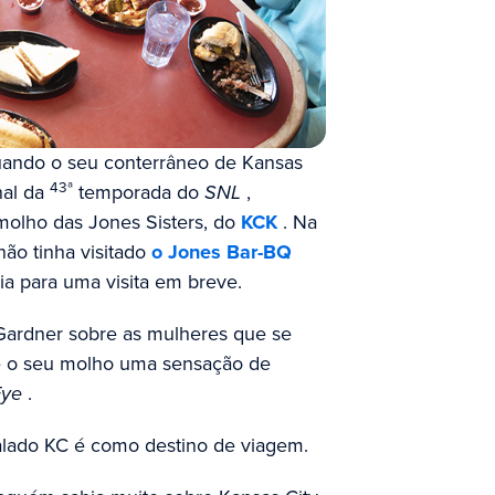
uando o seu conterrâneo de Kansas
43ª
nal da
temporada do
SNL
,
molho das Jones Sisters, do
KCK
. Na
não tinha visitado
o Jones Bar-BQ
ia para uma visita em breve.
z Gardner sobre as mulheres que se
 e o seu molho uma sensação de
Eye
.
lado KC é como destino de viagem.