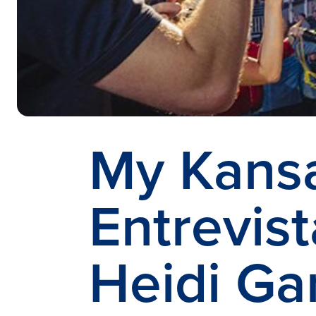
My
Kansa
Entrevis
Heidi Ga