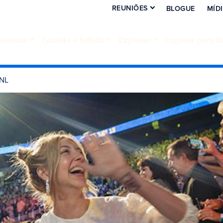
REUNIÕES
BLOGUE
MÍD
Eventos
Comida e bebida
Explorar
Lugares para fi
SNL