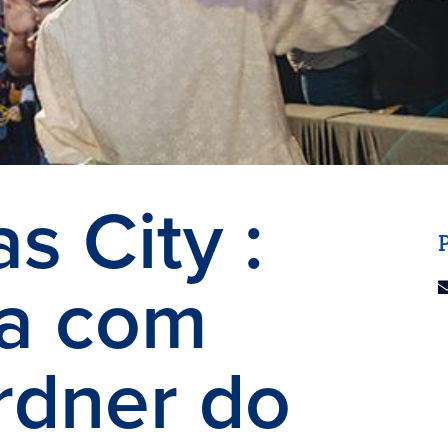
s City
:
ta com
rdner do