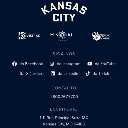
SIGA-NOS
do Facebook
do Instagram
do YouTube
Link do perfil social
Link do perfil social
Link do perfil social
X
(Twitter)
do LinkedIn
do TikTok
Link do perfil social
Link do perfil social
Link do perfil social
CONTACTO
1.800.767.7700
ESCRITÓRIO
1111 Rua Principal
Suite 180
Kansas City, MO 64106