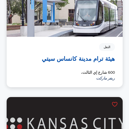
النقل
هيئة ترام مدينة كانساس سيتي
600 شارع إي الثالث،
ريفر ماركت