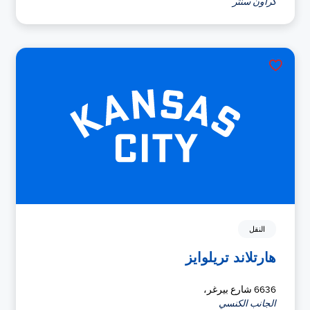
كراون سنتر
النقل
هارتلاند تريلوايز
6636 شارع بيرغر،
الجانب الكنسي