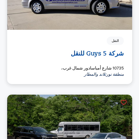
النقل
شركة 5 Guys للنقل
10735 شارع أمباسادور شمال غرب،
منطقة نورثلاند والمطار