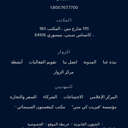
1.800.767.7700
المكتب
1111 شارع مين
، المكتب 180
، كانساس سيتي، ميسوري 64106
للزوار
نبذة عنا
المدونة
اتصل بنا
تقويم الفعاليات
أنشطة
مركز الزوار
للمهنيين
المركز الإعلامي
الاجتماعات
الشركاء
السفر والتجارة
مؤسسة "فيزيت كي سي"
مكتب كينغستون السينمائي
الشؤون القانونية
خريطة الموقع
الخصوصية