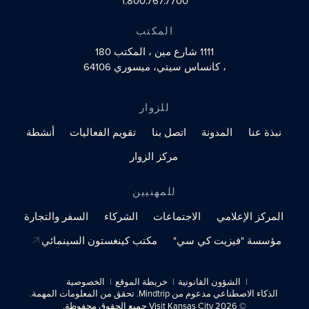
1.800.767.7700
المكتب
1111 شارع مين
، المكتب 180
، كانساس سيتي، ميسوري 64106
للزوار
نبذة عنا
المدونة
اتصل بنا
تقويم الفعاليات
أنشطة
مركز الزوار
للمهنيين
المركز الإعلامي
الاجتماعات
الشركاء
السفر والتجارة
مؤسسة "فيزيت كي سي"
مكتب كينغستون السينمائي
الشؤون القانونية
خريطة الموقع
الخصوصية
الذكاء الاصطناعي مدعوم من Mindtrip. تحقق من المعلومات المهمة.
© 2026 Visit Kansas City جميع الحقوق محفوظة.