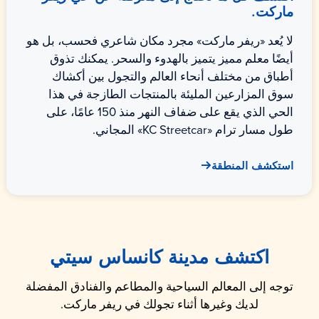
ماركت.
لا يُعد «ريفر ماركت» مجرد مكان شاعري فحسب، بل هو
أيضًا معلم مميز يتميز بالهدوء والسحر. يمكنك تذوق
أطباق من مختلف أنحاء العالم والتجول بين أكشاك
سوق المزارعين المليئة بالمنتجات الطازجة في هذا
الحي الذي يقع على ضفاف النهر منذ 150 عامًا، على
طول مسار ترام «KC Streetcar» المجاني.
استكشف المنطقة
اكتشف مدينة كانساس سيتي
توجه إلى المعالم السياحية والمطاعم والفنادق المفضلة
لديك وغيرها أثناء تجولك في ريفر ماركت.