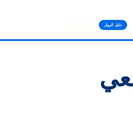
دليل الزوار
احجز إقامتك
عي