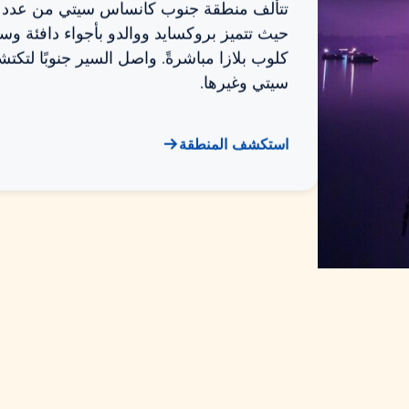
تتألف منطقة جنوب كانساس سيتي من عدد قل
حيث تتميز بروكسايد ووالدو بأجواء دافئة و
كلوب بلازا مباشرةً. واصل السير جنوبًا لتكت
سيتي وغيرها.
استكشف المنطقة