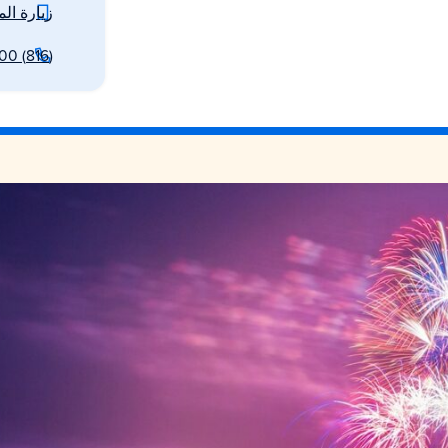
زيارة الم
(816) 784-7000