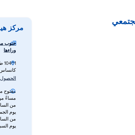
جتمعي
مركز هي
جنوب مد
وراءها
10401 طريق هيلكريست
كانساس س
الحصول ع
مساءً من
يوم الجم
يوم الس