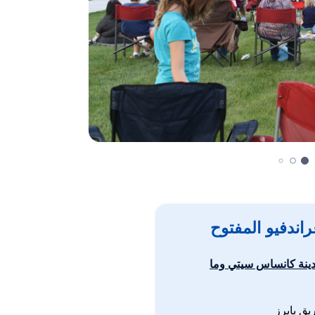
ندفيو المفتوح
ينة كانساس سيتي وما