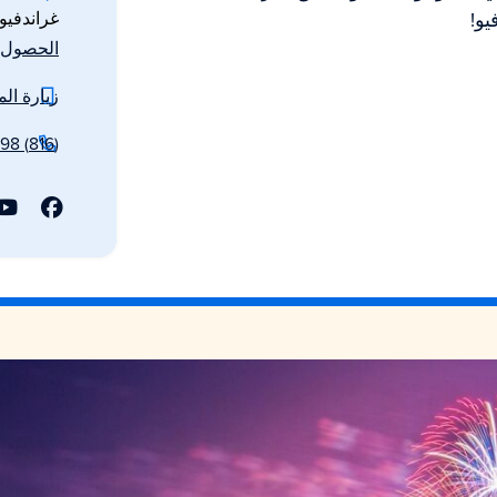
يو!
غراندفيو، 
الحصول ع
زيارة الم
(816) 316-4998