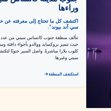
وراءها
اكتشف كل ما تحتاج إلى معرفته عن 
سي آند بيوند".
تتألف منطقة جنوب كانساس سيتي من عدد قل
حيث تتميز بروكسايد ووالدو بأجواء دافئة و
كلوب بلازا مباشرةً. واصل السير جنوبًا لتكت
سيتي وغيرها.
استكشف المنطقة