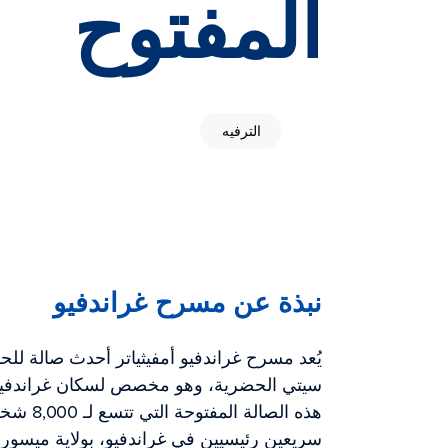
المفتوح
الترفيه
نبذة عن مسرح غراندفيو
يُعد مسرح غراندفيو أمفيثياتر أحدث صالة ل
سيتي الحضرية، وهو مخصص لسكان غراندفيو
هذه الصا
سريعين رئيسيين في غراندفيو، بولاية ميسوري.