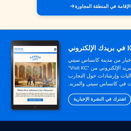
الإقامة في المنطقة المجاورة
إلكتروني
خبار من مدينة كانساس سيتي
مباشرةً. تقدم رسائل البريد الإلكتروني من "Visit KC"
اليات وإرشادات حول التجارب
وت في كانساس سيتي والمزيد.
اشترك في النشرة الإخبارية