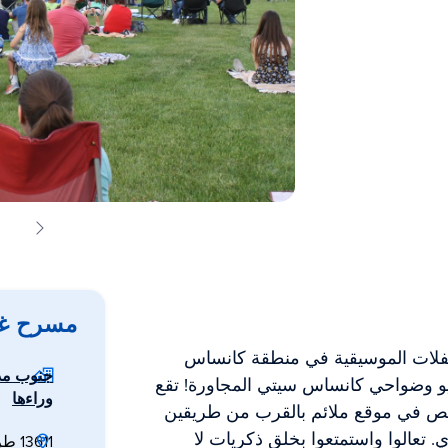
مسرح غرا
لحفلات الموسيقية في منطقة كانساس
جنوب مد
 وضواحي كانساس سيتي المجاورة! تقع
وراءها
لة المفتوحة التي تتسع لـ 8,000 شخص في موقع ملائم بالقرب من طريقين
 تعالوا واستمتعوا بخلق ذكريات لا
13611 طريق بايرز