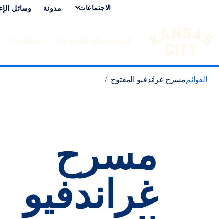
الاجتماعات
مدونة
وسائل الإع
أنشطة يمكن القيام بها
الفعاليات
تفضل بزيارة مدينة كانساس سيتي
لانتقال إلى المحتوى
القوائم
مسرح غراندفيو المفتوح
مسرح
غراندفيو