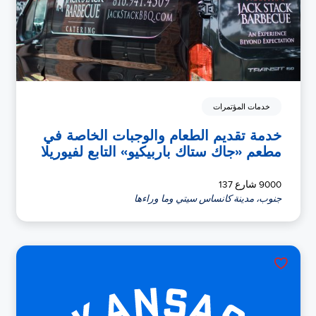
خدمات المؤتمرات
خدمة تقديم الطعام والوجبات الخاصة في
مطعم «جاك ستاك باربيكيو» التابع لفيوريلا
9000 شارع 137
جنوب، مدينة كانساس سيتي وما وراءها