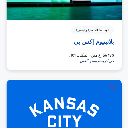
الوسائط السمعية والبصرية
بلاتينيوم إكس بي
136 شارع مين، المكتب 101،
حي كروسروودز الفني