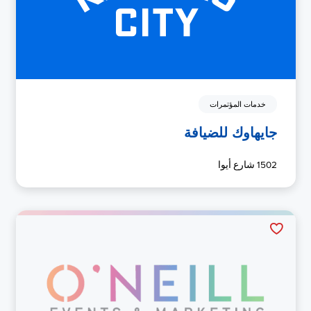
خدمات المؤتمرات
جايهاوك للضيافة
1502 شارع أيوا