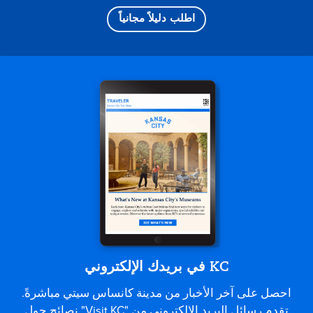
اطلب دليلاً مجانياً
KC في بريدك الإلكتروني
احصل على آخر الأخبار من مدينة كانساس سيتي مباشرةً.
تقدم رسائل البريد الإلكتروني من "Visit KC" نصائح حول