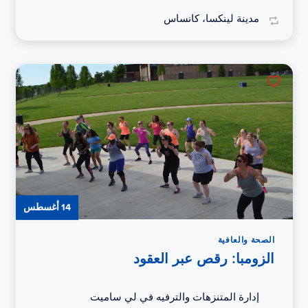
مدينة لينكسا، كانساس
14 أغسطس
الصحة والعافية
الزومبا: رقص عبر العقود
إدارة المتنزهات والترفيه في لي ساميت