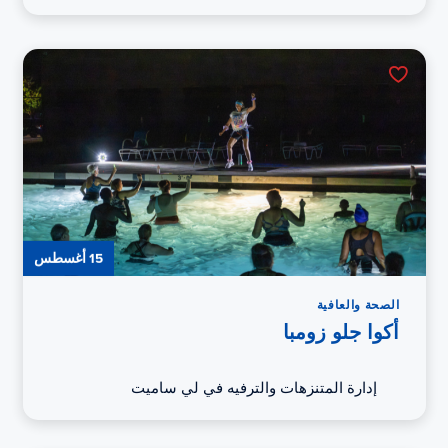
15 أغسطس
الصحة والعافية
أكوا جلو زومبا
إدارة المتنزهات والترفيه في لي ساميت